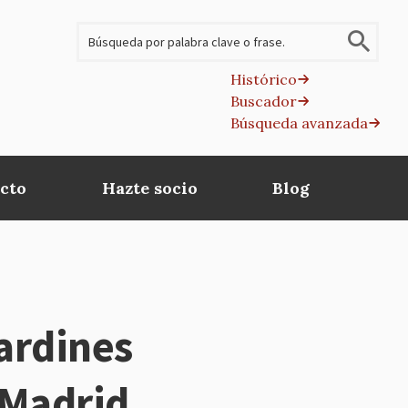
Buscar
Histórico
Buscador
B
Búsqueda avanzada
av
cto
Hazte socio
Blog
ardines
 Madrid