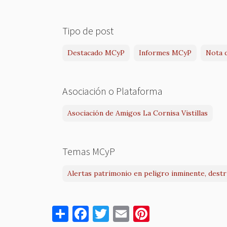
Tipo de post
Destacado MCyP
Informes MCyP
Nota 
Asociación o Plataforma
Asociación de Amigos La Cornisa Vistillas
Temas MCyP
Alertas patrimonio en peligro inminente, dest
S
F
T
E
Pi