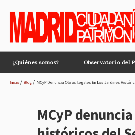
Pasar al contenido principal
¿Quiénes somos?
Observatorio del 
Main
navigation
Inicio
Blog
MCyP Denuncia Obras Ilegales En Los Jardines Históric
Ruta
de
MCyP denuncia o
navegación
históricos del 