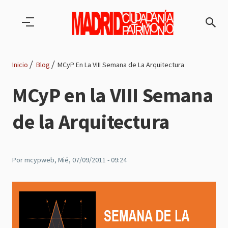
Pasar al contenido principal
Inicio
Blog
MCyP En La VIII Semana de La Arquitectura
Ruta
MCyP en la VIII Semana
de
de la Arquitectura
navegación
Por
mcypweb
, Mié, 07/09/2011 - 09:24