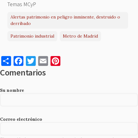
Temas MCyP
Alertas patrimonio en peligro inminente, destruido o
derribado
Patrimonio industrial
Metro de Madrid
S
F
T
E
Pi
h
a
w
m
nt
Comentarios
ar
c
it
ai
er
e
e
te
l
es
Su nombre
b
r
t
o
o
Correo electrónico
k