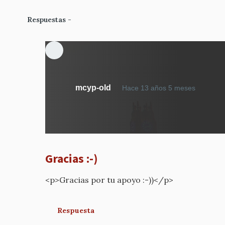
Respuestas
En
mcyp-old
Hace 13 años 5 meses
respue
a
Idea
feliz
por
Gracias :-)
mcyp-
old
<p>Gracias por tu apoyo :-))</p>
Respuesta