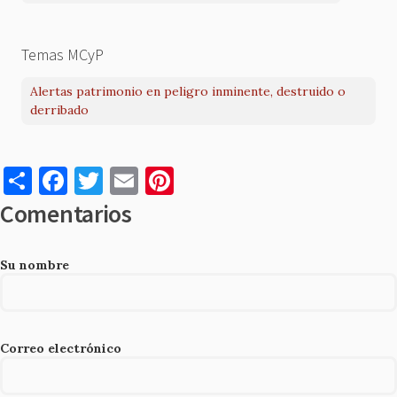
Temas MCyP
Alertas patrimonio en peligro inminente, destruido o
derribado
S
F
T
E
Pi
h
a
w
m
nt
Comentarios
ar
c
it
ai
er
e
e
te
l
es
Su nombre
b
r
t
o
o
Correo electrónico
k