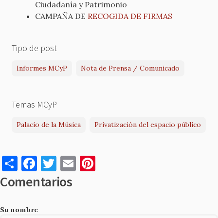
Ciudadanía y Patrimonio
CAMPAÑA DE
RECOGIDA DE FIRMAS
Tipo de post
Informes MCyP
Nota de Prensa / Comunicado
Temas MCyP
Palacio de la Música
Privatización del espacio público
S
F
T
E
Pi
h
a
w
m
nt
Comentarios
ar
c
it
ai
er
e
e
te
l
es
Su nombre