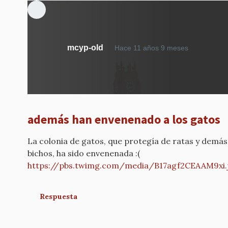
mcyp-old
Hace 11 años 9 meses
además han envenenado a los gatos
La colonia de gatos, que protegía de ratas y demás
bichos, ha sido envenenada :(
https://pbs.twimg.com/media/B17agf2CEAAM9xi.
Respuesta