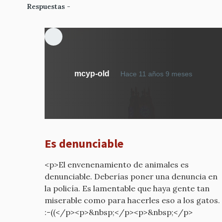
Respuestas
En
mcyp-old
Hace 11 años 9 meses
respues
a
además
han
envene
Es denunciable
a
los
<p>El envenenamiento de animales es
gatos
denunciable. Deberías poner una denuncia en
por
la policía. Es lamentable que haya gente tan
mcyp-
miserable como para hacerles eso a los gatos.
old
:-((</p><p>&nbsp;</p><p>&nbsp;</p>