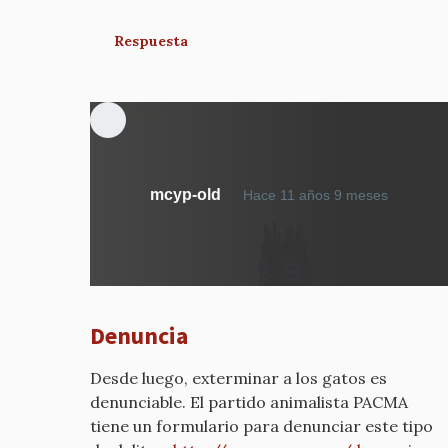
Respuesta
En
mcyp-old
Hace 11 años 9 meses
respues
a
además
han
envene
Denuncia
a
los
Desde luego, exterminar a los gatos es
gatos
denunciable. El partido animalista PACMA
por
tiene un formulario para denunciar este tipo
mcyp-