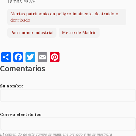
Temas MCyP
Alertas patrimonio en peligro inminente, destruido o
derribado
Patrimonio industrial
Metro de Madrid
S
F
T
E
Pi
h
a
w
m
nt
Comentarios
ar
c
it
ai
er
e
e
te
l
es
Su nombre
b
r
t
o
o
Correo electrónico
k
El contenido de este campo se mantiene privado y no se mostrará