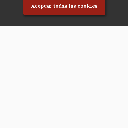
Aceptar todas las cookies
Asociación en defensa del Patrimonio
Histórico, Artístico, Cultural, Social y
Natural de la Comunidad de Madrid