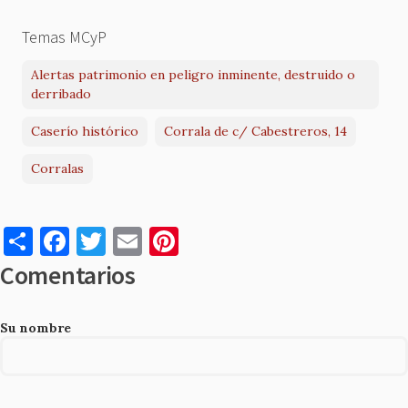
Temas MCyP
Alertas patrimonio en peligro inminente, destruido o
derribado
Caserío histórico
Corrala de c/ Cabestreros, 14
Corralas
S
F
T
E
Pi
h
a
w
m
nt
Comentarios
ar
c
it
ai
er
e
e
te
l
es
Su nombre
b
r
t
o