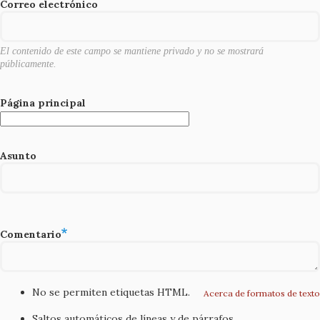
o
Correo electrónico
k
El contenido de este campo se mantiene privado y no se mostrará
públicamente.
Página principal
Asunto
Comentario
No se permiten etiquetas HTML.
Acerca de formatos de texto
Saltos automáticos de líneas y de párrafos.