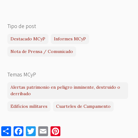
Tipo de post
Destacado MCyP
Informes MCyP
Nota de Prensa / Comunicado
Temas MCyP
Alertas patrimonio en peligro inminente, destruido o
derribado
Edificios militares
Cuarteles de Campamento
S
F
T
E
Pi