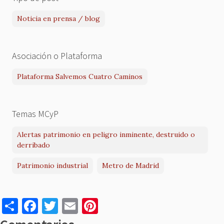
Noticia en prensa / blog
Asociación o Plataforma
Plataforma Salvemos Cuatro Caminos
Temas MCyP
Alertas patrimonio en peligro inminente, destruido o
derribado
Patrimonio industrial
Metro de Madrid
S
F
T
E
Pi
h
a
w
m
nt