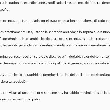
la incoación de expediente BIC, notificada el pasado mes de febrero, den
España.
a sentencia, que fue anulada por el TSJM en casación por haberse dictado 
es prácticamente un ajuste de la sentencia anulada; ello implica que la nuev
son términos intercambiables de una a otra sentencia. Es decir, precisamen
io, ha servido para adaptar la sentencia anulada a una nueva presuntamente 
mina por reconocer en su propio discurso el “indudable valor del conjunto 
 desamparo total a la acción pública y el interés general, a los que asiste el
el Ayuntamiento de Madrid no permite el derribo del tercio norte del conjun
e de esta asociación.
s con vistas al lugar- que precisamente hoy ha habido movimientos en la pa
los responsables municipales.