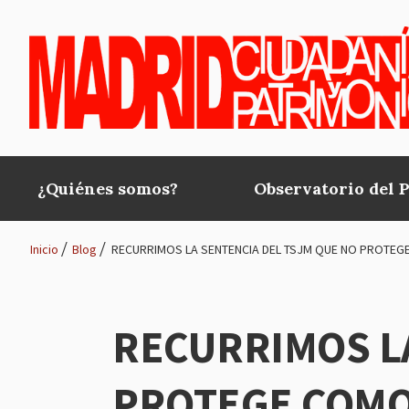
Pasar al contenido principal
¿Quiénes somos?
Observatorio del 
Main
navigation
Inicio
Blog
RECURRIMOS LA SENTENCIA DEL TSJM QUE NO PROTEG
Ruta
de
RECURRIMOS L
navegación
PROTEGE COMO