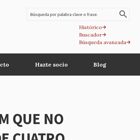
Buscar
Histórico
Buscador
B
Búsqueda avanzada
av
cto
Hazte socio
Blog
JM QUE NO
DE CUATRO