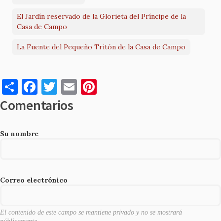
El Jardín reservado de la Glorieta del Príncipe de la
Casa de Campo
La Fuente del Pequeño Tritón de la Casa de Campo
S
F
T
E
Pi
h
a
w
m
nt
Comentarios
ar
c
it
ai
er
e
e
te
l
es
Su nombre
b
r
t
o
o
Correo electrónico
k
El contenido de este campo se mantiene privado y no se mostrará