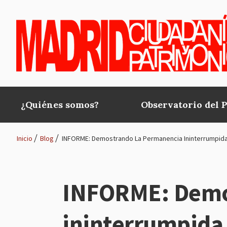
Pasar al contenido principal
¿Quiénes somos?
Observatorio del 
Main
navigation
Inicio
Blog
INFORME: Demostrando La Permanencia Ininterrumpida
Ruta
de
INFORME: Demo
navegación
ininterrumpida