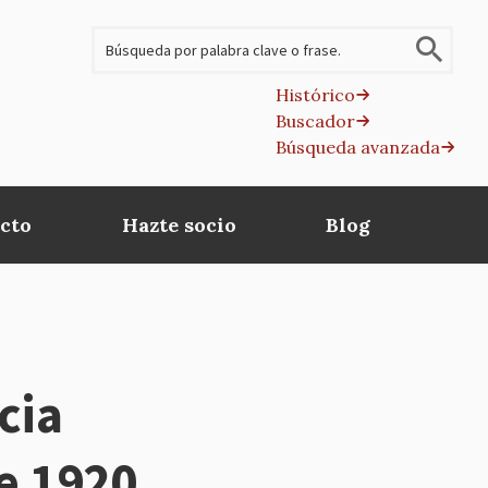
Buscar
Histórico
Buscador
B
Búsqueda avanzada
av
cto
Hazte socio
Blog
cia
e 1920