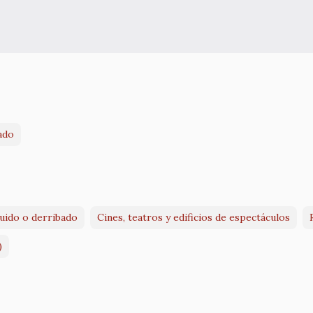
ado
ruido o derribado
Cines, teatros y edificios de espectáculos
)