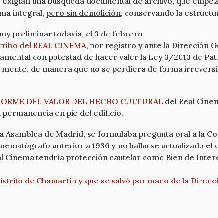
cio exigían una búsqueda documental de archivo, que empez
rma integral,
pero sin demolición
, conservando la estructur
muy preliminar todavía, el 3 de febrero
derribo del REAL CINEMA
, por registro y ante la Dirección 
ntal con potestad de hacer valer la Ley 3/2013 de Patri
armente, de manera que no se perdiera de forma irreversib
FORME DEL VALOR DEL HECHO CULTURAL
del Real Cinem
a permanencia en pie del edificio.
 la Asamblea de Madrid, se formulaba pregunta oral a la Co
nematógrafo anterior a 1936 y no hallarse actualizado el c
eal Cinema tendría protección cautelar como Bien de Inter
istrito de Chamartín y que se salvó por mano de la Direcc