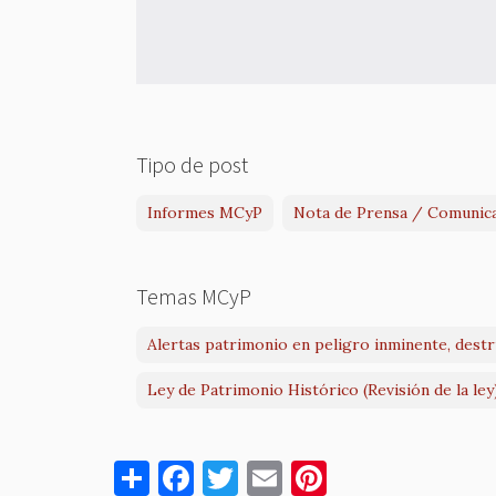
Tipo de post
Informes MCyP
Nota de Prensa / Comunic
Temas MCyP
Alertas patrimonio en peligro inminente, dest
Ley de Patrimonio Histórico (Revisión de la ley
S
F
T
E
Pi