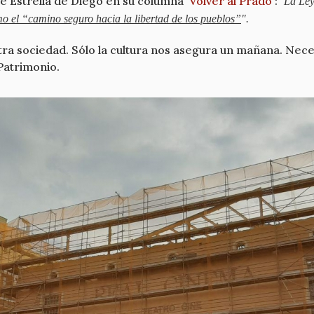
 Estrella de Diego en su columna '
Volver al Prado
': "
La Ley
mo el “camino seguro hacia la libertad de los pueblos”
".
stra sociedad. Sólo la cultura nos asegura un mañana. Nece
Patrimonio.