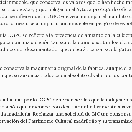
el inmueble, que conserva los valores que lo han hecho me
 su respuesta-, y que obligaron al Ayto. a protegerlo ofic
ado, se infiere que la DGPC vuelve a incumplir el mandato c
ltural al negarse a amparar un inmueble en peligro de expol
 la DGPC se refiere a la presencia de amianto en la cubie
poca con una solución tan sencilla como sustituir los elem
ocido como “desamiantado” que deberá realizarse obligat
e conserva la maquinaria original de la fábrica, aunque el
sin que su ausencia reduzca en absoluto el valor de los con
aducidas por la DGPC deberían ser las que la indujesen a
elación que amenace con destruir definitivamente sus va
nía madrileña. Rechazar una solicitud de BIC tan consens
rvación del Patrimonio Cultural madrileño y su transmisió