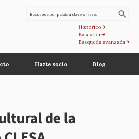
Buscar
Histórico
Buscador
B
Búsqueda avanzada
av
cto
Hazte socio
Blog
ltural de la
a CLESA