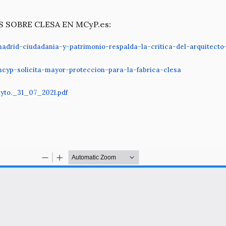
 SOBRE CLESA EN MCyP.es:
adrid-ciudadania-y-patrimonio-respalda-la-critica-del-arquitect
cyp-solicita-mayor-proteccion-para-la-fabrica-clesa
yto._31_07_2021.pdf