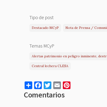
Tipo de post
Destacado MCyP
Nota de Prensa / Comuni
Temas MCyP
Alertas patrimonio en peligro inminente, dest
Central lechera CLESA
S
F
T
E
Pi
h
a
w
m
nt
Comentarios
ar
c
it
ai
er