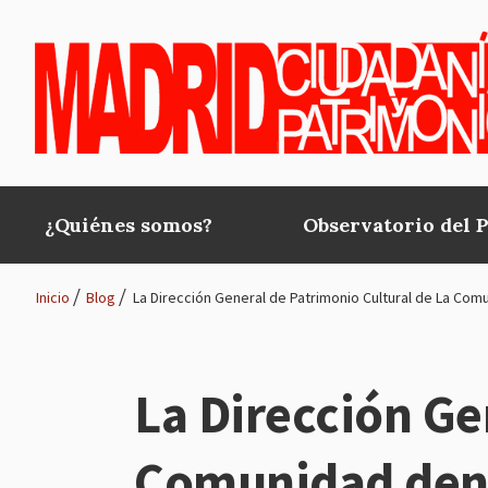
Pasar al contenido principal
¿Quiénes somos?
Observatorio del 
Main
navigation
Inicio
Blog
La Dirección General de Patrimonio Cultural de La Comu
Ruta
de
La Dirección Ge
navegación
Comunidad denie