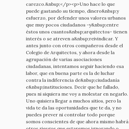
carezco.&nbsp;</p><p>Uno hace lo que
puede gastando su tiempo, dinero&nbsp;y
esfuerzo, por defender unos valores urbanos
que muy pocos ciudadanos -y&nbsp;entre
éstos unos cuantos&nbsp;arquitectos- tienen
interés o se atreven a&nbsp;reivindicar. Y
antes junto con otros compañeros desde el
Colegio de Arquitectos, y ahora desde la
agrupación de varias asociaciones
ciudadanas, intentamos seguir haciendo esa
labor, que en buena parte es la de luchar
contra la indiferencia de&nbsp;ciudadanía
e&nbsp;instituciones. Decir que he fallado,
pues ni siquiera me voy a molestar en negarlo.
Uno quisiera llegar a muchos sitios, pero la
vida te da las oportunidades que te da, y no
puedes prever ni controlar todo porque
somos conscientes de que ahora mismo habrá
otros riesgos que estaremos ignorando o