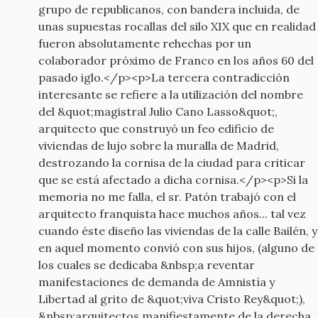
grupo de republicanos, con bandera incluida, de
unas supuestas rocallas del silo XIX que en realidad
fueron absolutamente rehechas por un
colaborador próximo de Franco en los años 60 del
pasado iglo.</p><p>La tercera contradicción
interesante se refiere a la utilización del nombre
del &quot;magistral Julio Cano Lasso&quot;,
arquitecto que construyó un feo edificio de
viviendas de lujo sobre la muralla de Madrid,
destrozando la cornisa de la ciudad para criticar
que se está afectado a dicha cornisa.</p><p>Si la
memoria no me falla, el sr. Patón trabajó con el
arquitecto franquista hace muchos años... tal vez
cuando éste diseño las viviendas de la calle Bailén, y
en aquel momento convió con sus hijos, (alguno de
los cuales se dedicaba &nbsp;a reventar
manifestaciones de demanda de Amnistía y
Libertad al grito de &quot;viva Cristo Rey&quot;),
&nbsp;arquitectos manifiestamente de la derecha