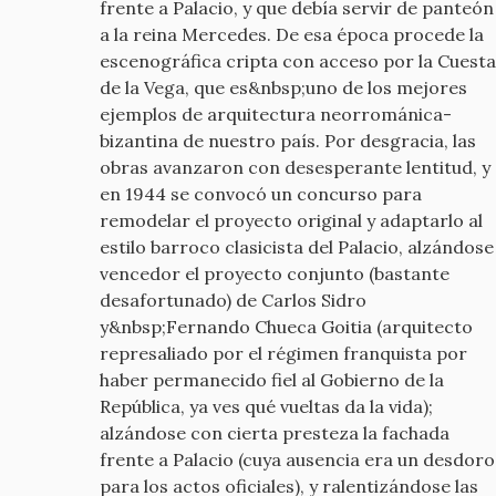
frente a Palacio, y que debía servir de panteón
a la reina Mercedes. De esa época procede la
escenográfica cripta con acceso por la Cuesta
de la Vega, que es&nbsp;uno de los mejores
ejemplos de arquitectura neorrománica-
bizantina de nuestro país. Por desgracia, las
obras avanzaron con desesperante lentitud, y
en 1944 se convocó un concurso para
remodelar el proyecto original y adaptarlo al
estilo barroco clasicista del Palacio, alzándose
vencedor el proyecto conjunto (bastante
desafortunado) de Carlos Sidro
y&nbsp;Fernando Chueca Goitia (arquitecto
represaliado por el régimen franquista por
haber permanecido fiel al Gobierno de la
República, ya ves qué vueltas da la vida);
alzándose con cierta presteza la fachada
frente a Palacio (cuya ausencia era un desdoro
para los actos oficiales), y ralentizándose las