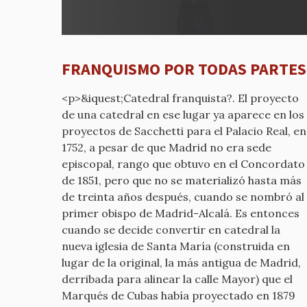
a
REPUB
por
mcyp-
FRANQUISMO POR TODAS PARTES
old
<p>&iquest;Catedral franquista?. El proyecto
de una catedral en ese lugar ya aparece en los
proyectos de Sacchetti para el Palacio Real, en
1752, a pesar de que Madrid no era sede
episcopal, rango que obtuvo en el Concordato
de 1851, pero que no se materializó hasta más
de treinta años después, cuando se nombró al
primer obispo de Madrid-Alcalá. Es entonces
cuando se decide convertir en catedral la
nueva iglesia de Santa María (construida en
lugar de la original, la más antigua de Madrid,
derribada para alinear la calle Mayor) que el
Marqués de Cubas había proyectado en 1879