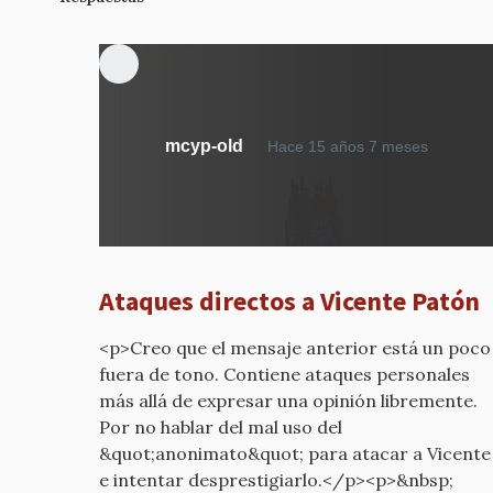
En
mcyp-old
Hace 15 años 7 meses
respue
a
CONTR
VISTAS
DESDE
Ataques directos a Vicente Patón
FUERA
por
<p>Creo que el mensaje anterior está un poco
mcyp-
fuera de tono. Contiene ataques personales
old
más allá de expresar una opinión libremente.
Por no hablar del mal uso del
&quot;anonimato&quot; para atacar a Vicente
e intentar desprestigiarlo.</p><p>&nbsp;