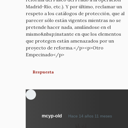
Madrid-Río, etc.). Y por último, reclamar un
respeto a los catálogos de protección, que al
parecer sólo están vigentes mientras no se
pretende hacer nada, anulándose en el
mismo&nbsp;instante en que los elementos
que protegen están amenazados por un
proyecto de reforma.</p><p>Otro
Empecinado</p>
Respuesta
En
mcyp-old
Hace 14 años 11 meses
respue