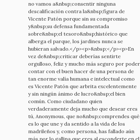
no vamos a&nbsp;consentir ninguna
descalificación contra la&nbsp;figura de
Vicente Patón porque sin su compromiso
y&nbsp;su defensa fundamentada
sobre&nbsp;el tesoro&nbsp;histórico que
alberga el parque, los jardines nunca se
hubieran salvado.</p><p>&nbsp;</p><p>En
vez de&nbsp;criticar deberías sentirte
orgulloso, feliz y mucho más seguro por poder
contar con el buen hacer de una persona de
tan enorme valía humana e intelectual como
es Vicente Patón que arbrita excelentemente
y sin ningún ánimo de lucro&nbsp;el bien
común. Como ciudadano quien
verdaderamente deja mucho que desear eres
tú, Anonymous, que no&nbsp;comprendes qué
es lo que une y da sentido a la vida de los
madrileños y, como persona, has fallado aún
más por lo gallina que eres al esconderte en el