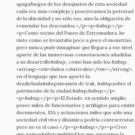
apagafuegos de los desajustes de esta sociedad
cada vez más compleja y poseyeramos la potestad
de la ubicuidad y no sólo eso, sino la obligación de
remendar los descosidos.</p><p>&nbsp;</p>
<p>Como vecino del Paseo de Extremadura, he
visto como se levantaba poco a poco el monstruo,
pero nunca pude imnaginar que llegara a ese nivel,
aparte de las numerosas connotaciones añadidas
a su desarrollo&nbsp;, como han sido los &nbsp;
<strong><em>daños colaterales</em></strong>,
en el lenguaje que nos aportó la
desdichada&nbsp;invasión de Irak, &nbsp;sobre el
patrimonio de la ciudad.&nbsp;&nbsp;</p>
<p>&nbsp;</p><p>El Estado, en sentido amplio,
posee miles de funcionarios y artilugios para emitir
documentos, EIA y actuaciones miles que sólo una
sociedad civil viva y dinámica podría contrarrestar,
pero no es el caso.</p><p>&nbsp;</p><p>Creo
que somos&nbsp;multitud los que apoyamos la