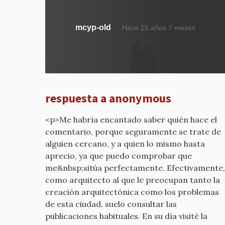
En
mcyp-old
Hace 15 años 7 meses
respue
a
MUES
DE
COLEC
respuesta a anonymous
REALES
por
<p>Me habría encantado saber quién hace el
mcyp-
comentario, porque seguramente se trate de
old
alguien cercano, y a quien lo mismo hasta
aprecio, ya que puedo comprobar que
me&nbsp;sitúa perfectamente. Efectivamente,
como arquitecto al que le preocupan tanto la
creación arquitectónica como los problemas
de esta ciudad, suelo consultar las
publicaciones habituales. En su día visité la