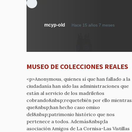
En
mcyp-old
Hace 15 años 7 meses
respue
a
MUES
DE
COLEC
MUSEO DE COLECCIONES REALES
REALES
por
<p>Anonymous, quienes sí que han fallado a la
mcyp-
ciudadanía han sido las administraciones que
old
están al servicio de los madrileños
cobrando&nbsp;requetebién por ello mientras
que&nbsp;han hecho caso omiso
del&nbsp;patrimonio histórico que nos
pertenece a todos. Además&nbsp;la
asociación Amigos de La Cornisa-Las Vistillas