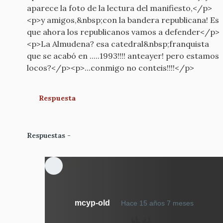
aparece la foto de la lectura del manifiesto,</p>
<p>y amigos,&nbsp;con la bandera republicana! Es
que ahora los republicanos vamos a defender</p>
<p>La Almudena? esa catedral&nbsp;franquista
que se acabó en .....1993!!!! anteayer! pero estamos
locos?</p><p>...conmigo no conteis!!!!</p>
Respuesta
Respuestas
En
mcyp-old
Hace 15 años 7 meses
respue