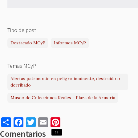
Tipo de post
Destacado MCyP
Informes MCyP
Temas MCyP
Alertas patrimonio en peligro inminente, destruido o
derribado
Museo de Colecciones Reales - Plaza de la Armería
S
F
T
E
Pi
h
a
w
m
nt
Comentarios
18