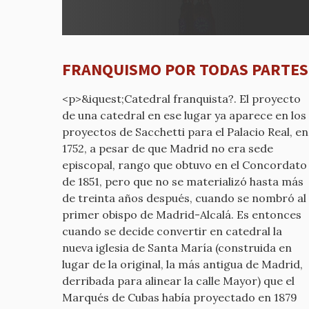
a
REPUB
por
mcyp-
FRANQUISMO POR TODAS PARTES
old
<p>&iquest;Catedral franquista?. El proyecto
de una catedral en ese lugar ya aparece en los
proyectos de Sacchetti para el Palacio Real, en
1752, a pesar de que Madrid no era sede
episcopal, rango que obtuvo en el Concordato
de 1851, pero que no se materializó hasta más
de treinta años después, cuando se nombró al
primer obispo de Madrid-Alcalá. Es entonces
cuando se decide convertir en catedral la
nueva iglesia de Santa María (construida en
lugar de la original, la más antigua de Madrid,
derribada para alinear la calle Mayor) que el
Marqués de Cubas había proyectado en 1879