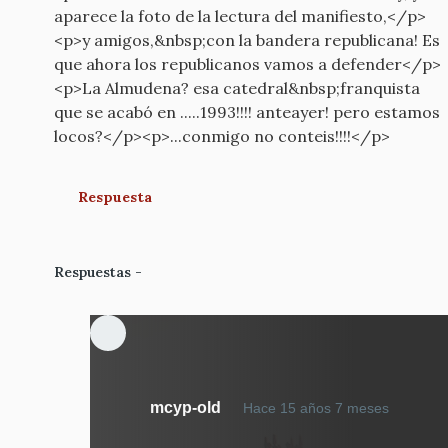
aparece la foto de la lectura del manifiesto,</p>
<p>y amigos,&nbsp;con la bandera republicana! Es
que ahora los republicanos vamos a defender</p>
<p>La Almudena? esa catedral&nbsp;franquista
que se acabó en .....1993!!!! anteayer! pero estamos
locos?</p><p>...conmigo no conteis!!!!</p>
Respuesta
Respuestas
En
mcyp-old
Hace 15 años 7 meses
respue