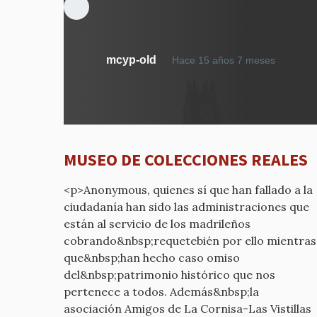
En
mcyp-old
Hace 15 años 7 meses
respue
a
MUES
DE
COLEC
MUSEO DE COLECCIONES REALES
REALES
por
<p>Anonymous, quienes sí que han fallado a la
mcyp-
ciudadanía han sido las administraciones que
old
están al servicio de los madrileños
cobrando&nbsp;requetebién por ello mientras
que&nbsp;han hecho caso omiso
del&nbsp;patrimonio histórico que nos
pertenece a todos. Además&nbsp;la
asociación Amigos de La Cornisa-Las Vistillas