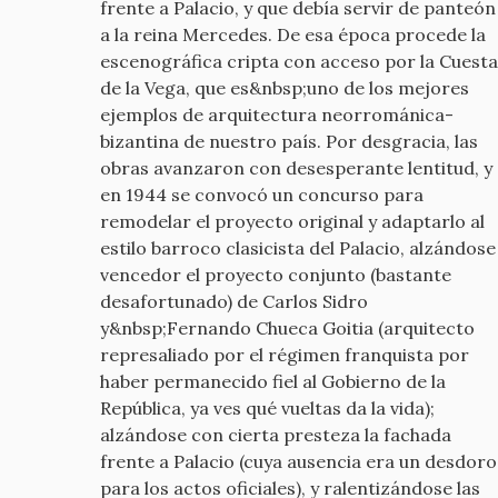
frente a Palacio, y que debía servir de panteón
a la reina Mercedes. De esa época procede la
escenográfica cripta con acceso por la Cuesta
de la Vega, que es&nbsp;uno de los mejores
ejemplos de arquitectura neorrománica-
bizantina de nuestro país. Por desgracia, las
obras avanzaron con desesperante lentitud, y
en 1944 se convocó un concurso para
remodelar el proyecto original y adaptarlo al
estilo barroco clasicista del Palacio, alzándose
vencedor el proyecto conjunto (bastante
desafortunado) de Carlos Sidro
y&nbsp;Fernando Chueca Goitia (arquitecto
represaliado por el régimen franquista por
haber permanecido fiel al Gobierno de la
República, ya ves qué vueltas da la vida);
alzándose con cierta presteza la fachada
frente a Palacio (cuya ausencia era un desdoro
para los actos oficiales), y ralentizándose las