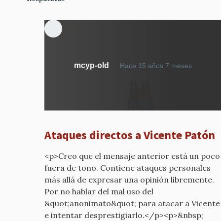
En
mcyp-old
Hace 15 años 7 meses
respue
a
CONTR
VISTAS
DESDE
Ataques directos a Vicente Patón
FUERA
por
<p>Creo que el mensaje anterior está un poco
mcyp-
fuera de tono. Contiene ataques personales
old
más allá de expresar una opinión libremente.
Por no hablar del mal uso del
&quot;anonimato&quot; para atacar a Vicente
e intentar desprestigiarlo.</p><p>&nbsp;