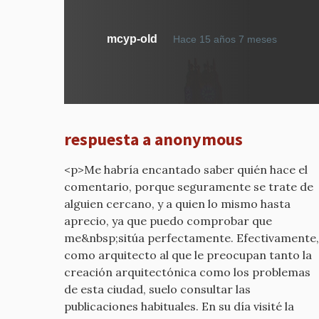
En
mcyp-old
Hace 15 años 7 meses
respue
a
MUES
DE
COLEC
respuesta a anonymous
REALES
por
<p>Me habría encantado saber quién hace el
mcyp-
comentario, porque seguramente se trate de
old
alguien cercano, y a quien lo mismo hasta
aprecio, ya que puedo comprobar que
me&nbsp;sitúa perfectamente. Efectivamente,
como arquitecto al que le preocupan tanto la
creación arquitectónica como los problemas
de esta ciudad, suelo consultar las
publicaciones habituales. En su día visité la