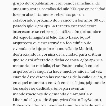
grupo de republicanos, con bandera incluida, de
unas supuestas rocallas del silo XIX que en realidad
fueron absolutamente rehechas por un
colaborador próximo de Franco en los años 60 del
pasado iglo.</p><p>La tercera contradicción
interesante se refiere a la utilización del nombre
del &quot;magistral Julio Cano Lasso&quot;,
arquitecto que construyó un feo edificio de
viviendas de lujo sobre la muralla de Madrid,
destrozando la cornisa de la ciudad para criticar
que se está afectado a dicha cornisa.</p><p>Si la
memoria no me falla, el sr. Patón trabajó con el
arquitecto franquista hace muchos años... tal vez
cuando éste diseño las viviendas de la calle Bailén, y
en aquel momento convió con sus hijos, (alguno de
los cuales se dedicaba &nbsp;a reventar
manifestaciones de demanda de Amnistía y
Libertad al grito de &quot;viva Cristo Rey&quot;),
&nbsp;arquitectos manifiestamente de la derecha