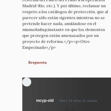
Madrid-Río, etc.). Y por último, reclamar un
respeto a los catálogos de protección, que al
parecer sólo están vigentes mientras no se
pretende hacer nada, anulándose en el
mismo&nbsp;instante en que los elementos
que protegen están amenazados por un
proyecto de reforma.</p><p>Otro
Empecinado</p>
Respuesta
En
mcyp-old
Hace 14 años 11 meses
respue