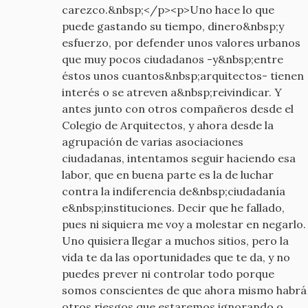
carezco.&nbsp;</p><p>Uno hace lo que
puede gastando su tiempo, dinero&nbsp;y
esfuerzo, por defender unos valores urbanos
que muy pocos ciudadanos -y&nbsp;entre
éstos unos cuantos&nbsp;arquitectos- tienen
interés o se atreven a&nbsp;reivindicar. Y
antes junto con otros compañeros desde el
Colegio de Arquitectos, y ahora desde la
agrupación de varias asociaciones
ciudadanas, intentamos seguir haciendo esa
labor, que en buena parte es la de luchar
contra la indiferencia de&nbsp;ciudadanía
e&nbsp;instituciones. Decir que he fallado,
pues ni siquiera me voy a molestar en negarlo.
Uno quisiera llegar a muchos sitios, pero la
vida te da las oportunidades que te da, y no
puedes prever ni controlar todo porque
somos conscientes de que ahora mismo habrá
otros riesgos que estaremos ignorando o