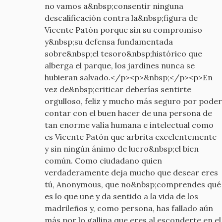
no vamos a&nbsp;consentir ninguna
descalificación contra la&nbsp;figura de
Vicente Patón porque sin su compromiso
y&nbsp;su defensa fundamentada
sobre&nbsp;el tesoro&nbsp;histórico que
alberga el parque, los jardines nunca se
hubieran salvado.</p><p>&nbsp;</p><p>En
vez de&nbsp;criticar deberías sentirte
orgulloso, feliz y mucho más seguro por poder
contar con el buen hacer de una persona de
tan enorme valía humana e intelectual como
es Vicente Patón que arbrita excelentemente
y sin ningún ánimo de lucro&nbsp;el bien
común. Como ciudadano quien
verdaderamente deja mucho que desear eres
tú, Anonymous, que no&nbsp;comprendes qué
es lo que une y da sentido a la vida de los
madrileños y, como persona, has fallado aún
más por lo gallina que eres al esconderte en el