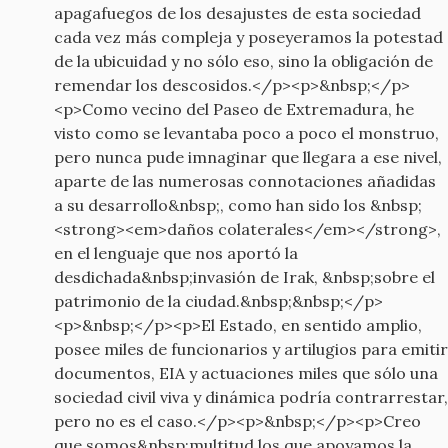
apagafuegos de los desajustes de esta sociedad
cada vez más compleja y poseyeramos la potestad
de la ubicuidad y no sólo eso, sino la obligación de
remendar los descosidos.</p><p>&nbsp;</p>
<p>Como vecino del Paseo de Extremadura, he
visto como se levantaba poco a poco el monstruo,
pero nunca pude imnaginar que llegara a ese nivel,
aparte de las numerosas connotaciones añadidas
a su desarrollo&nbsp;, como han sido los &nbsp;
<strong><em>daños colaterales</em></strong>,
en el lenguaje que nos aportó la
desdichada&nbsp;invasión de Irak, &nbsp;sobre el
patrimonio de la ciudad.&nbsp;&nbsp;</p>
<p>&nbsp;</p><p>El Estado, en sentido amplio,
posee miles de funcionarios y artilugios para emitir
documentos, EIA y actuaciones miles que sólo una
sociedad civil viva y dinámica podría contrarrestar,
pero no es el caso.</p><p>&nbsp;</p><p>Creo
que somos&nbsp;multitud los que apoyamos la