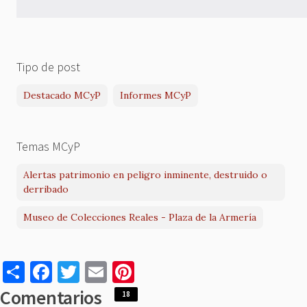
Tipo de post
Destacado MCyP
Informes MCyP
Temas MCyP
Alertas patrimonio en peligro inminente, destruido o
derribado
Museo de Colecciones Reales - Plaza de la Armería
S
F
T
E
Pi
h
a
w
m
nt
Comentarios
18