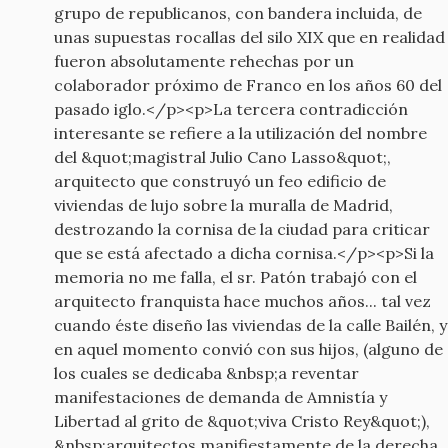
grupo de republicanos, con bandera incluida, de
unas supuestas rocallas del silo XIX que en realidad
fueron absolutamente rehechas por un
colaborador próximo de Franco en los años 60 del
pasado iglo.</p><p>La tercera contradicción
interesante se refiere a la utilización del nombre
del &quot;magistral Julio Cano Lasso&quot;,
arquitecto que construyó un feo edificio de
viviendas de lujo sobre la muralla de Madrid,
destrozando la cornisa de la ciudad para criticar
que se está afectado a dicha cornisa.</p><p>Si la
memoria no me falla, el sr. Patón trabajó con el
arquitecto franquista hace muchos años... tal vez
cuando éste diseño las viviendas de la calle Bailén, y
en aquel momento convió con sus hijos, (alguno de
los cuales se dedicaba &nbsp;a reventar
manifestaciones de demanda de Amnistía y
Libertad al grito de &quot;viva Cristo Rey&quot;),
&nbsp;arquitectos manifiestamente de la derecha