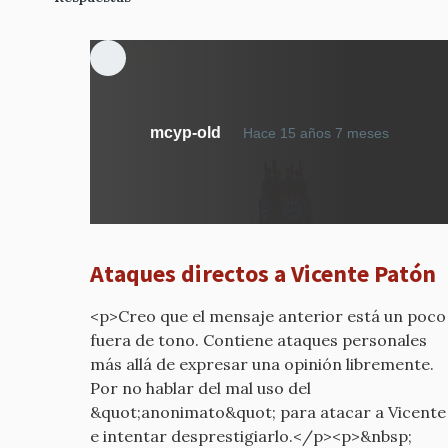
En
mcyp-old
Hace 15 años 7 meses
respue
a
CONTR
VISTAS
DESDE
Ataques directos a Vicente Patón
FUERA
por
<p>Creo que el mensaje anterior está un poco
mcyp-
fuera de tono. Contiene ataques personales
old
más allá de expresar una opinión libremente.
Por no hablar del mal uso del
&quot;anonimato&quot; para atacar a Vicente
e intentar desprestigiarlo.</p><p>&nbsp;