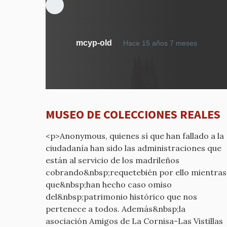
En
mcyp-old
Hace 15 años 7 meses
respue
a
MUES
DE
COLEC
MUSEO DE COLECCIONES REALES
REALES
por
<p>Anonymous, quienes sí que han fallado a la
mcyp-
ciudadanía han sido las administraciones que
old
están al servicio de los madrileños
cobrando&nbsp;requetebién por ello mientras
que&nbsp;han hecho caso omiso
del&nbsp;patrimonio histórico que nos
pertenece a todos. Además&nbsp;la
asociación Amigos de La Cornisa-Las Vistillas