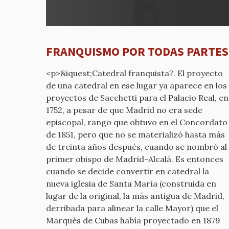
a
REPUB
por
mcyp-
FRANQUISMO POR TODAS PARTES
old
<p>&iquest;Catedral franquista?. El proyecto
de una catedral en ese lugar ya aparece en los
proyectos de Sacchetti para el Palacio Real, en
1752, a pesar de que Madrid no era sede
episcopal, rango que obtuvo en el Concordato
de 1851, pero que no se materializó hasta más
de treinta años después, cuando se nombró al
primer obispo de Madrid-Alcalá. Es entonces
cuando se decide convertir en catedral la
nueva iglesia de Santa María (construida en
lugar de la original, la más antigua de Madrid,
derribada para alinear la calle Mayor) que el
Marqués de Cubas había proyectado en 1879