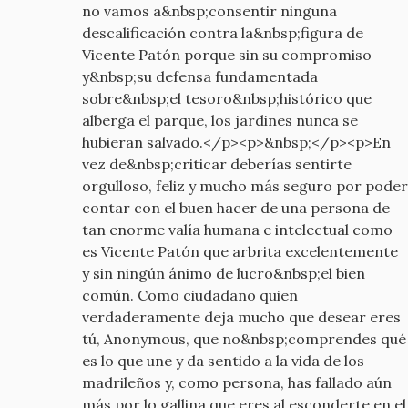
no vamos a&nbsp;consentir ninguna
descalificación contra la&nbsp;figura de
Vicente Patón porque sin su compromiso
y&nbsp;su defensa fundamentada
sobre&nbsp;el tesoro&nbsp;histórico que
alberga el parque, los jardines nunca se
hubieran salvado.</p><p>&nbsp;</p><p>En
vez de&nbsp;criticar deberías sentirte
orgulloso, feliz y mucho más seguro por poder
contar con el buen hacer de una persona de
tan enorme valía humana e intelectual como
es Vicente Patón que arbrita excelentemente
y sin ningún ánimo de lucro&nbsp;el bien
común. Como ciudadano quien
verdaderamente deja mucho que desear eres
tú, Anonymous, que no&nbsp;comprendes qué
es lo que une y da sentido a la vida de los
madrileños y, como persona, has fallado aún
más por lo gallina que eres al esconderte en el