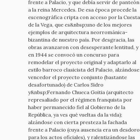
frente a Palacio, y que debía servir de panteón
a la reina Mercedes. De esa época procede la
escenográfica cripta con acceso por la Cuesta
de la Vega, que es&nbsp;uno de los mejores
ejemplos de arquitectura neorrománica-
bizantina de nuestro país. Por desgracia, las
obras avanzaron con desesperante lentitud, y
en 1944 se convocó un concurso para
remodelar el proyecto original y adaptarlo al
estilo barroco clasicista del Palacio, alzándose
vencedor el proyecto conjunto (bastante
desafortunado) de Carlos Sidro
y&nbsp;Fernando Chueca Goitia (arquitecto
represaliado por el régimen franquista por
haber permanecido fiel al Gobierno de la
República, ya ves qué vueltas da la vida);
alzándose con cierta presteza la fachada
frente a Palacio (cuya ausencia era un desdoro
para los actos oficiales), y ralentizándose las