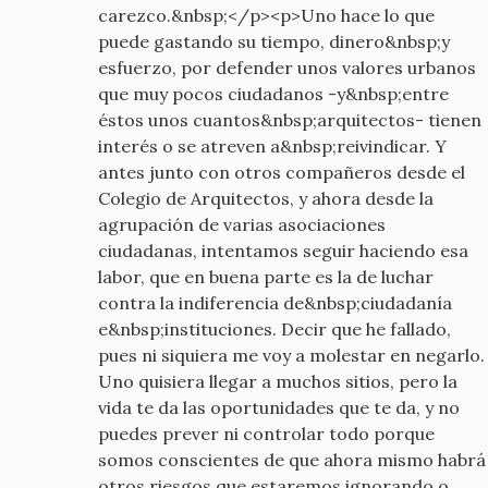
carezco.&nbsp;</p><p>Uno hace lo que
puede gastando su tiempo, dinero&nbsp;y
esfuerzo, por defender unos valores urbanos
que muy pocos ciudadanos -y&nbsp;entre
éstos unos cuantos&nbsp;arquitectos- tienen
interés o se atreven a&nbsp;reivindicar. Y
antes junto con otros compañeros desde el
Colegio de Arquitectos, y ahora desde la
agrupación de varias asociaciones
ciudadanas, intentamos seguir haciendo esa
labor, que en buena parte es la de luchar
contra la indiferencia de&nbsp;ciudadanía
e&nbsp;instituciones. Decir que he fallado,
pues ni siquiera me voy a molestar en negarlo.
Uno quisiera llegar a muchos sitios, pero la
vida te da las oportunidades que te da, y no
puedes prever ni controlar todo porque
somos conscientes de que ahora mismo habrá
otros riesgos que estaremos ignorando o