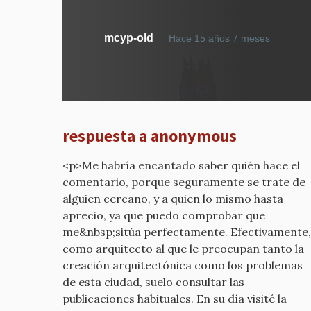
En
mcyp-old
Hace 15 años 7 meses
respue
a
MUES
DE
COLEC
respuesta a anonymous
REALES
por
<p>Me habría encantado saber quién hace el
mcyp-
comentario, porque seguramente se trate de
old
alguien cercano, y a quien lo mismo hasta
aprecio, ya que puedo comprobar que
me&nbsp;sitúa perfectamente. Efectivamente,
como arquitecto al que le preocupan tanto la
creación arquitectónica como los problemas
de esta ciudad, suelo consultar las
publicaciones habituales. En su día visité la