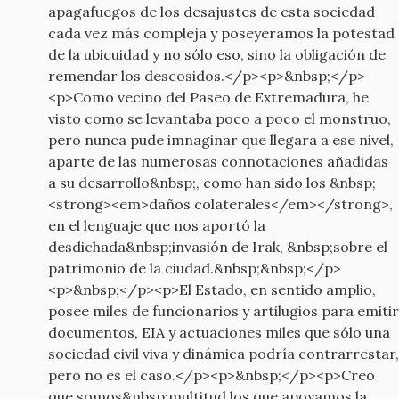
apagafuegos de los desajustes de esta sociedad
cada vez más compleja y poseyeramos la potestad
de la ubicuidad y no sólo eso, sino la obligación de
remendar los descosidos.</p><p>&nbsp;</p>
<p>Como vecino del Paseo de Extremadura, he
visto como se levantaba poco a poco el monstruo,
pero nunca pude imnaginar que llegara a ese nivel,
aparte de las numerosas connotaciones añadidas
a su desarrollo&nbsp;, como han sido los &nbsp;
<strong><em>daños colaterales</em></strong>,
en el lenguaje que nos aportó la
desdichada&nbsp;invasión de Irak, &nbsp;sobre el
patrimonio de la ciudad.&nbsp;&nbsp;</p>
<p>&nbsp;</p><p>El Estado, en sentido amplio,
posee miles de funcionarios y artilugios para emitir
documentos, EIA y actuaciones miles que sólo una
sociedad civil viva y dinámica podría contrarrestar,
pero no es el caso.</p><p>&nbsp;</p><p>Creo
que somos&nbsp;multitud los que apoyamos la