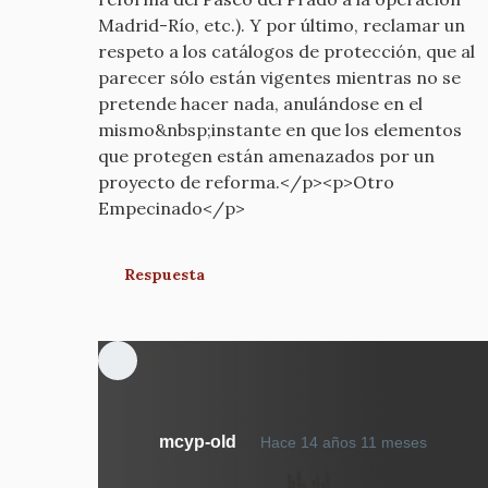
Madrid-Río, etc.). Y por último, reclamar un
respeto a los catálogos de protección, que al
parecer sólo están vigentes mientras no se
pretende hacer nada, anulándose en el
mismo&nbsp;instante en que los elementos
que protegen están amenazados por un
proyecto de reforma.</p><p>Otro
Empecinado</p>
Respuesta
En
mcyp-old
Hace 14 años 11 meses
respue