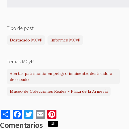
Tipo de post
Destacado MCyP
Informes MCyP
Temas MCyP
Alertas patrimonio en peligro inminente, destruido o
derribado
Museo de Colecciones Reales - Plaza de la Armería
S
F
T
E
Pi
h
a
w
m
nt
Comentarios
18