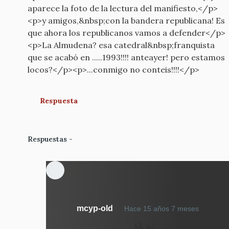
aparece la foto de la lectura del manifiesto,</p>
<p>y amigos,&nbsp;con la bandera republicana! Es
que ahora los republicanos vamos a defender</p>
<p>La Almudena? esa catedral&nbsp;franquista
que se acabó en .....1993!!!! anteayer! pero estamos
locos?</p><p>...conmigo no conteis!!!!</p>
Respuesta
Respuestas
En
mcyp-old
Hace 15 años 7 meses
respue