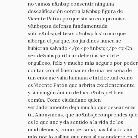
no vamos a&nbsp;consentir ninguna
descalificación contra la&nbsp;figura de
Vicente Patón porque sin su compromiso
y&nbsp;su defensa fundamentada
sobre&nbsp;el tesoro&nbsp;histórico que
alberga el parque, los jardines nunca se
hubieran salvado.</p><p>&nbsp;</p><p>En
vez de&nbsp;criticar deberías sentirte
orgulloso, feliz y mucho más seguro por poder
contar con el buen hacer de una persona de
tan enorme valía humana e intelectual como
es Vicente Patón que arbrita excelentemente
y sin ningún ánimo de lucro&nbsp;el bien
común. Como ciudadano quien
verdaderamente deja mucho que desear eres
tú, Anonymous, que no&nbsp;comprendes qué
es lo que une y da sentido a la vida de los
madrileños y, como persona, has fallado aún
más por lo gallina que eres al esconderte en el