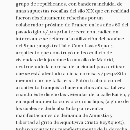
grupo de republicanos, con bandera incluida, de
unas supuestas rocallas del silo XIX que en realidad
fueron absolutamente rehechas por un
colaborador próximo de Franco en los años 60 del
pasado iglo.</p><p>La tercera contradicción
interesante se refiere a la utilización del nombre
del &quot;magistral Julio Cano Lasso&quot;,
arquitecto que construyó un feo edificio de
viviendas de lujo sobre la muralla de Madrid,
destrozando la cornisa de la ciudad para criticar
que se está afectado a dicha cornisa.</p><p>Si la
memoria no me falla, el sr. Patón trabajó con el
arquitecto franquista hace muchos años... tal vez
cuando éste diseño las viviendas de la calle Bailén, y
en aquel momento convió con sus hijos, (alguno de
los cuales se dedicaba &nbsp;a reventar
manifestaciones de demanda de Amnistía y
Libertad al grito de &quot;viva Cristo Rey&quot;),
&nbsp;arquitectos manifiestamente de la derecha