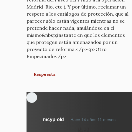
Madrid-Río, etc.). Y por último, reclamar un
respeto a los catálogos de protección, que al
parecer sólo están vigentes mientras no se
pretende hacer nada, anulándose en el
mismo&nbsp;instante en que los elementos
que protegen están amenazados por un
proyecto de reforma.</p><p>Otro
Empecinado</p>
Respuesta
En
mcyp-old
Hace 14 años 11 meses
respue