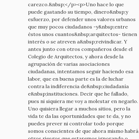
carezco.&nbsp;</p><p>Uno hace lo que
puede gastando su tiempo, dinero&nbsp;y
esfuerzo, por defender unos valores urbanos
que muy pocos ciudadanos -y&nbsp;entre
éstos unos cuantos&nbsp;arquitectos- tienen
interés o se atreven a&nbsp;reivindicar. Y
antes junto con otros compañeros desde el
Colegio de Arquitectos, y ahora desde la
agrupación de varias asociaciones
ciudadanas, intentamos seguir haciendo esa
labor, que en buena parte es la de luchar
contra la indiferencia de&nbsp;ciudadanía
e&nbsp;instituciones. Decir que he fallado,
pues ni siquiera me voy a molestar en negarlo.
Uno quisiera llegar a muchos sitios, pero la
vida te da las oportunidades que te da, y no
puedes prever ni controlar todo porque
somos conscientes de que ahora mismo habrá
otros riesgos que estaremos ignorando o