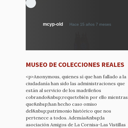
En
mcyp-old
Hace 15 años 7 meses
respue
a
MUES
DE
COLEC
MUSEO DE COLECCIONES REALES
REALES
por
<p>Anonymous, quienes sí que han fallado a la
mcyp-
ciudadanía han sido las administraciones que
old
están al servicio de los madrileños
cobrando&nbsp;requetebién por ello mientras
que&nbsp;han hecho caso omiso
del&nbsp;patrimonio histórico que nos
pertenece a todos. Además&nbsp;la
asociación Amigos de La Cornisa-Las Vistillas