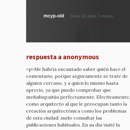
En
mcyp-old
Hace 15 años 7 meses
respue
a
MUES
DE
COLEC
respuesta a anonymous
REALES
por
<p>Me habría encantado saber quién hace el
mcyp-
comentario, porque seguramente se trate de
old
alguien cercano, y a quien lo mismo hasta
aprecio, ya que puedo comprobar que
me&nbsp;sitúa perfectamente. Efectivamente,
como arquitecto al que le preocupan tanto la
creación arquitectónica como los problemas
de esta ciudad, suelo consultar las
publicaciones habituales. En su día visité la