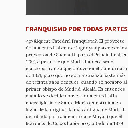
a
REPUB
por
mcyp-
FRANQUISMO POR TODAS PARTES
old
<p>&iquest;Catedral franquista?. El proyecto
de una catedral en ese lugar ya aparece en los
proyectos de Sacchetti para el Palacio Real, en
1752, a pesar de que Madrid no era sede
episcopal, rango que obtuvo en el Concordato
de 1851, pero que no se materializó hasta más
de treinta años después, cuando se nombró al
primer obispo de Madrid-Alcalá. Es entonces
cuando se decide convertir en catedral la
nueva iglesia de Santa María (construida en
lugar de la original, la más antigua de Madrid,
derribada para alinear la calle Mayor) que el
Marqués de Cubas había proyectado en 1879