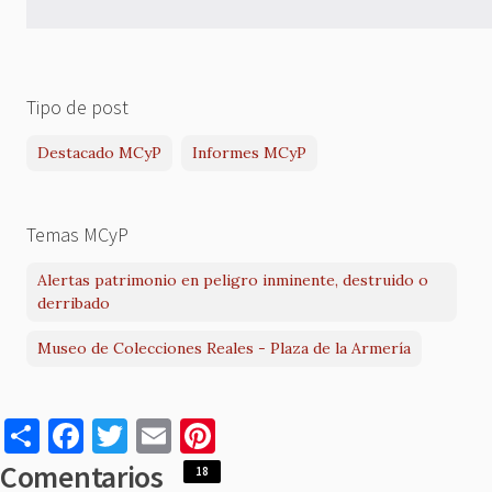
Tipo de post
Destacado MCyP
Informes MCyP
Temas MCyP
Alertas patrimonio en peligro inminente, destruido o
derribado
Museo de Colecciones Reales - Plaza de la Armería
S
F
T
E
Pi
h
a
w
m
nt
Comentarios
18