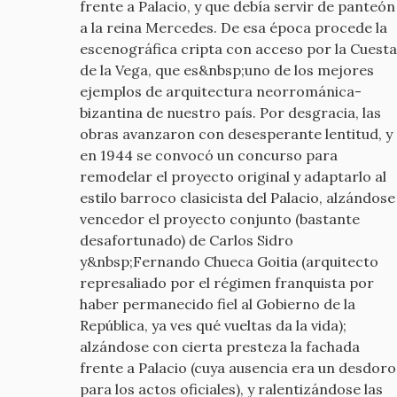
frente a Palacio, y que debía servir de panteón
a la reina Mercedes. De esa época procede la
escenográfica cripta con acceso por la Cuesta
de la Vega, que es&nbsp;uno de los mejores
ejemplos de arquitectura neorrománica-
bizantina de nuestro país. Por desgracia, las
obras avanzaron con desesperante lentitud, y
en 1944 se convocó un concurso para
remodelar el proyecto original y adaptarlo al
estilo barroco clasicista del Palacio, alzándose
vencedor el proyecto conjunto (bastante
desafortunado) de Carlos Sidro
y&nbsp;Fernando Chueca Goitia (arquitecto
represaliado por el régimen franquista por
haber permanecido fiel al Gobierno de la
República, ya ves qué vueltas da la vida);
alzándose con cierta presteza la fachada
frente a Palacio (cuya ausencia era un desdoro
para los actos oficiales), y ralentizándose las