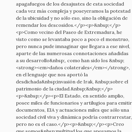
apagafuegos de los desajustes de esta sociedad
cada vez más compleja y poseyeramos la potestad
de la ubicuidad y no sólo eso, sino la obligación de
remendar los descosidos.</p><p>&nbsp;</p>
<p>Como vecino del Paseo de Extremadura, he
visto como se levantaba poco a poco el monstruo,
pero nunca pude imnaginar que llegara a ese nivel,
aparte de las numerosas connotaciones añadidas
a su desarrollo&nbsp;, como han sido los &nbsp;
<strong><em>daños colaterales</em></strong>,
en el lenguaje que nos aportó la
desdichada&nbsp;invasión de Irak, &nbsp;sobre el
patrimonio de la ciudad.&nbsp;&nbsp;</p>
<p>&nbsp;</p><p>El Estado, en sentido amplio,
posee miles de funcionarios y artilugios para emitir
documentos, EIA y actuaciones miles que sólo una
sociedad civil viva y dinámica podría contrarrestar,
pero no es el caso.</p><p>&nbsp;</p><p>Creo
que somos&nbsp;multitud los que apoyamos la