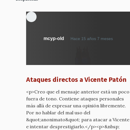
En
mcyp-old
Hace 15 años 7 meses
respue
a
CONTR
VISTAS
DESDE
Ataques directos a Vicente Patón
FUERA
por
<p>Creo que el mensaje anterior está un poco
mcyp-
fuera de tono. Contiene ataques personales
old
más allá de expresar una opinión libremente.
Por no hablar del mal uso del
&quot;anonimato&quot; para atacar a Vicente
e intentar desprestigiarlo.</p><p>&nbsp;