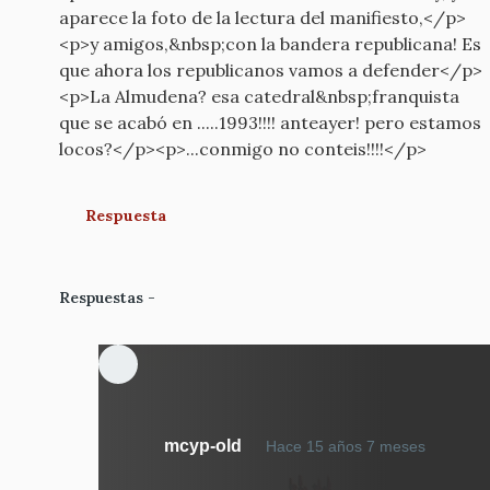
aparece la foto de la lectura del manifiesto,</p>
<p>y amigos,&nbsp;con la bandera republicana! Es
que ahora los republicanos vamos a defender</p>
<p>La Almudena? esa catedral&nbsp;franquista
que se acabó en .....1993!!!! anteayer! pero estamos
locos?</p><p>...conmigo no conteis!!!!</p>
Respuesta
Respuestas
En
mcyp-old
Hace 15 años 7 meses
respue