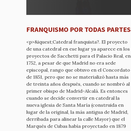
a
REPUB
por
mcyp-
FRANQUISMO POR TODAS PARTES
old
<p>&iquest;Catedral franquista?. El proyecto
de una catedral en ese lugar ya aparece en los
proyectos de Sacchetti para el Palacio Real, en
1752, a pesar de que Madrid no era sede
episcopal, rango que obtuvo en el Concordato
de 1851, pero que no se materializó hasta más
de treinta años después, cuando se nombró al
primer obispo de Madrid-Alcalá. Es entonces
cuando se decide convertir en catedral la
nueva iglesia de Santa María (construida en
lugar de la original, la más antigua de Madrid,
derribada para alinear la calle Mayor) que el
Marqués de Cubas había proyectado en 1879