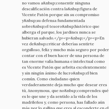
no vamos a&nbsp;consentir ninguna
descalificación contra la&nbsp;figura de
Vicente Patón porque sin su compromiso
y&nbsp;su defensa fundamentada
sobre&nbsp;el tesoro&nbsp;histórico que
alberga el parque, los jardines nunca se
hubieran salvado.</p><p>&nbsp;</p><p>En
vez de&nbsp;criticar deberías sentirte
orgulloso, feliz y mucho más seguro por poder
contar con el buen hacer de una persona de
tan enorme valía humana e intelectual como
es Vicente Patón que arbrita excelentemente
y sin ningún ánimo de lucro&nbsp;el bien
común. Como ciudadano quien
verdaderamente deja mucho que desear eres
tú, Anonymous, que no&nbsp;comprendes qué
es lo que une y da sentido a la vida de los
madrileños y, como persona, has fallado aún
más por lo gallina que eres al esconderte en el