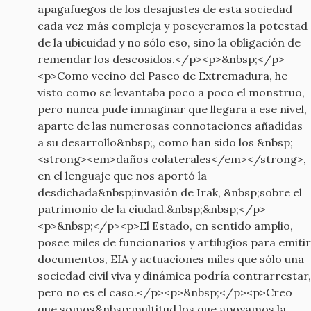
apagafuegos de los desajustes de esta sociedad
cada vez más compleja y poseyeramos la potestad
de la ubicuidad y no sólo eso, sino la obligación de
remendar los descosidos.</p><p>&nbsp;</p>
<p>Como vecino del Paseo de Extremadura, he
visto como se levantaba poco a poco el monstruo,
pero nunca pude imnaginar que llegara a ese nivel,
aparte de las numerosas connotaciones añadidas
a su desarrollo&nbsp;, como han sido los &nbsp;
<strong><em>daños colaterales</em></strong>,
en el lenguaje que nos aportó la
desdichada&nbsp;invasión de Irak, &nbsp;sobre el
patrimonio de la ciudad.&nbsp;&nbsp;</p>
<p>&nbsp;</p><p>El Estado, en sentido amplio,
posee miles de funcionarios y artilugios para emitir
documentos, EIA y actuaciones miles que sólo una
sociedad civil viva y dinámica podría contrarrestar,
pero no es el caso.</p><p>&nbsp;</p><p>Creo
que somos&nbsp;multitud los que apoyamos la