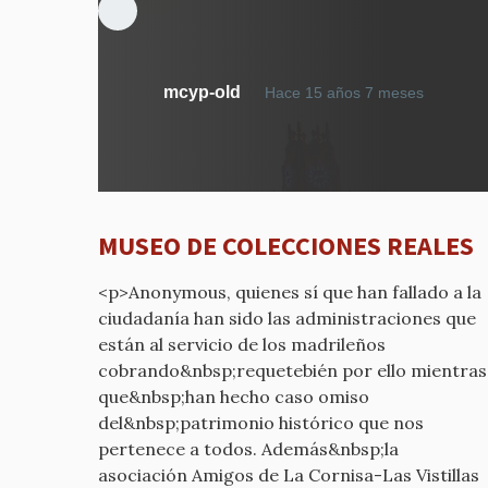
En
mcyp-old
Hace 15 años 7 meses
respue
a
MUES
DE
COLEC
MUSEO DE COLECCIONES REALES
REALES
por
<p>Anonymous, quienes sí que han fallado a la
mcyp-
ciudadanía han sido las administraciones que
old
están al servicio de los madrileños
cobrando&nbsp;requetebién por ello mientras
que&nbsp;han hecho caso omiso
del&nbsp;patrimonio histórico que nos
pertenece a todos. Además&nbsp;la
asociación Amigos de La Cornisa-Las Vistillas