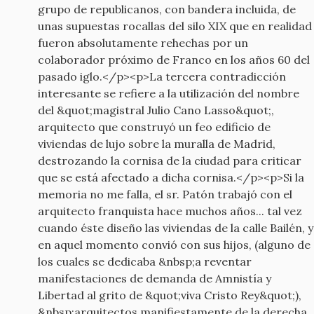
grupo de republicanos, con bandera incluida, de
unas supuestas rocallas del silo XIX que en realidad
fueron absolutamente rehechas por un
colaborador próximo de Franco en los años 60 del
pasado iglo.</p><p>La tercera contradicción
interesante se refiere a la utilización del nombre
del &quot;magistral Julio Cano Lasso&quot;,
arquitecto que construyó un feo edificio de
viviendas de lujo sobre la muralla de Madrid,
destrozando la cornisa de la ciudad para criticar
que se está afectado a dicha cornisa.</p><p>Si la
memoria no me falla, el sr. Patón trabajó con el
arquitecto franquista hace muchos años... tal vez
cuando éste diseño las viviendas de la calle Bailén, y
en aquel momento convió con sus hijos, (alguno de
los cuales se dedicaba &nbsp;a reventar
manifestaciones de demanda de Amnistía y
Libertad al grito de &quot;viva Cristo Rey&quot;),
&nbsp;arquitectos manifiestamente de la derecha