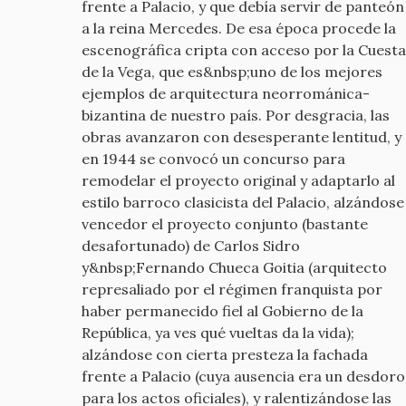
frente a Palacio, y que debía servir de panteón
a la reina Mercedes. De esa época procede la
escenográfica cripta con acceso por la Cuesta
de la Vega, que es&nbsp;uno de los mejores
ejemplos de arquitectura neorrománica-
bizantina de nuestro país. Por desgracia, las
obras avanzaron con desesperante lentitud, y
en 1944 se convocó un concurso para
remodelar el proyecto original y adaptarlo al
estilo barroco clasicista del Palacio, alzándose
vencedor el proyecto conjunto (bastante
desafortunado) de Carlos Sidro
y&nbsp;Fernando Chueca Goitia (arquitecto
represaliado por el régimen franquista por
haber permanecido fiel al Gobierno de la
República, ya ves qué vueltas da la vida);
alzándose con cierta presteza la fachada
frente a Palacio (cuya ausencia era un desdoro
para los actos oficiales), y ralentizándose las