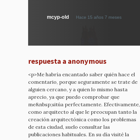
En
mcyp-old
Hace 15 años 7 meses
respue
a
MUES
DE
COLEC
respuesta a anonymous
REALES
por
<p>Me habría encantado saber quién hace el
mcyp-
comentario, porque seguramente se trate de
old
alguien cercano, y a quien lo mismo hasta
aprecio, ya que puedo comprobar que
me&nbsp;sitúa perfectamente. Efectivamente,
como arquitecto al que le preocupan tanto la
creación arquitectónica como los problemas
de esta ciudad, suelo consultar las
publicaciones habituales. En su día visité la