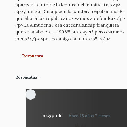
aparece la foto de la lectura del manifiesto,</p>
<p>y amigos,&nbsp;con la bandera republicana! Es
que ahora los republicanos vamos a defender</p>
<p>La Almudena? esa catedral&nbsp;franquista
que se acabó en .....1993!!!! anteayer! pero estamos
locos?</p><p>...conmigo no conteis!!!!</p>
Respuesta
Respuestas
En
mcyp-old
Hace 15 años 7 meses
respue