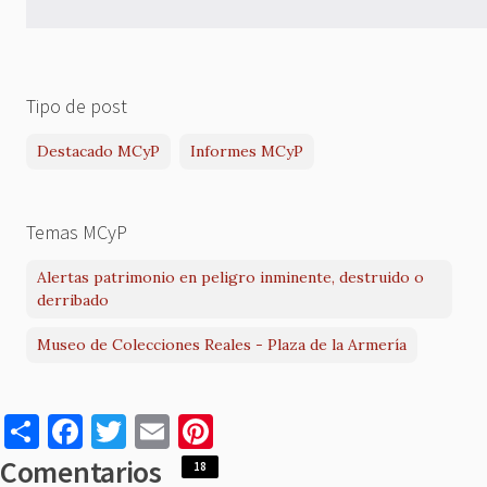
Tipo de post
Destacado MCyP
Informes MCyP
Temas MCyP
Alertas patrimonio en peligro inminente, destruido o
derribado
Museo de Colecciones Reales - Plaza de la Armería
S
F
T
E
Pi
h
a
w
m
nt
Comentarios
18