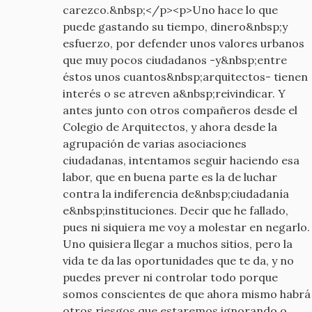
carezco.&nbsp;</p><p>Uno hace lo que
puede gastando su tiempo, dinero&nbsp;y
esfuerzo, por defender unos valores urbanos
que muy pocos ciudadanos -y&nbsp;entre
éstos unos cuantos&nbsp;arquitectos- tienen
interés o se atreven a&nbsp;reivindicar. Y
antes junto con otros compañeros desde el
Colegio de Arquitectos, y ahora desde la
agrupación de varias asociaciones
ciudadanas, intentamos seguir haciendo esa
labor, que en buena parte es la de luchar
contra la indiferencia de&nbsp;ciudadanía
e&nbsp;instituciones. Decir que he fallado,
pues ni siquiera me voy a molestar en negarlo.
Uno quisiera llegar a muchos sitios, pero la
vida te da las oportunidades que te da, y no
puedes prever ni controlar todo porque
somos conscientes de que ahora mismo habrá
otros riesgos que estaremos ignorando o