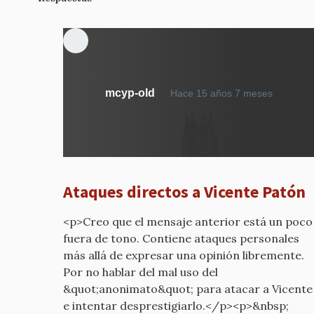
En
mcyp-old
Hace 15 años 7 meses
respue
a
CONTR
VISTAS
DESDE
Ataques directos a Vicente Patón
FUERA
por
<p>Creo que el mensaje anterior está un poco
mcyp-
fuera de tono. Contiene ataques personales
old
más allá de expresar una opinión libremente.
Por no hablar del mal uso del
&quot;anonimato&quot; para atacar a Vicente
e intentar desprestigiarlo.</p><p>&nbsp;