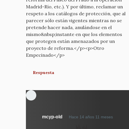
Madrid-Río, etc.). Y por último, reclamar un
respeto a los catálogos de protección, que al
parecer sólo están vigentes mientras no se
pretende hacer nada, anulándose en el
mismo&nbsp;instante en que los elementos
que protegen están amenazados por un
proyecto de reforma.</p><p>Otro
Empecinado</p>
Respuesta
En
mcyp-old
Hace 14 años 11 meses
respue