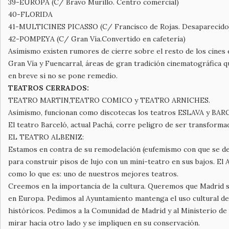
39-EUROPA (C/ Bravo Murillo. Centro comercial)
40-FLORIDA
41-MULTICINES PICASSO (C/ Francisco de Rojas. Desaparecido
42-POMPEYA (C/ Gran Vía.Convertido en cafetería)
Asímismo existen rumores de cierre sobre el resto de los cines e
Gran Vía y Fuencarral, áreas de gran tradición cinematográfica
en breve si no se pone remedio.
TEATROS CERRADOS:
TEATRO MARTIN,TEATRO COMICO y TEATRO ARNICHES.
Asímismo, funcionan como discotecas los teatros ESLAVA y BAR
El teatro Barceló, actual Pachá, corre peligro de ser transforma
EL TEATRO ALBENIZ:
Estamos en contra de su remodelación (eufemismo con que se de
para construir pisos de lujo con un mini-teatro en sus bajos. E
como lo que es: uno de nuestros mejores teatros.
Creemos en la importancia de la cultura. Queremos que Madrid s
en Europa. Pedimos al Ayuntamiento mantenga el uso cultural de 
históricos. Pedimos a la Comunidad de Madrid y al Ministerio de
mirar hacia otro lado y se impliquen en su conservación.