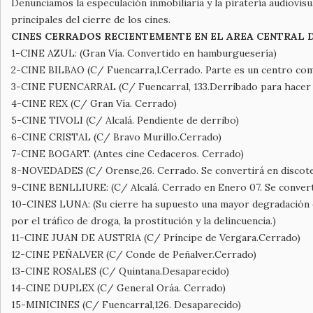
Denunciamos la especulación inmobiliaria y la piratería audiovis
principales del cierre de los cines.
CINES CERRADOS RECIENTEMENTE EN EL AREA CENTRAL 
1-CINE AZUL: (Gran Vía. Convertido en hamburguesería)
2-CINE BILBAO (C/ Fuencarra,l.Cerrado. Parte es un centro com
3-CINE FUENCARRAL (C/ Fuencarral, 133.Derribado para hacer 
4-CINE REX (C/ Gran Vía. Cerrado)
5-CINE TIVOLI (C/ Alcalá. Pendiente de derribo)
6-CINE CRISTAL (C/ Bravo Murillo.Cerrado)
7-CINE BOGART. (Antes cine Cedaceros. Cerrado)
8-NOVEDADES (C/ Orense,26. Cerrado. Se convertirá en discot
9-CINE BENLLIURE: (C/ Alcalá. Cerrado en Enero 07. Se convert
10-CINES LUNA: (Su cierre ha supuesto una mayor degradación 
por el tráfico de droga, la prostitución y la delincuencia.)
11-CINE JUAN DE AUSTRIA (C/ Príncipe de Vergara.Cerrado)
12-CINE PEÑALVER (C/ Conde de Peñalver.Cerrado)
13-CINE ROSALES (C/ Quintana.Desaparecido)
14-CINE DUPLEX (C/ General Oráa. Cerrado)
15-MINICINES (C/ Fuencarral,126. Desaparecido)