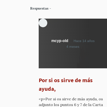
Respuestas
mcyp-old
Hace 14 años
En
4 meses
respuesta
a
¿Qué
calificativo
he
Por si os sirve de más
dicho?
por
ayuda,
mcyp-
old
<p>Por si os sirve de más ayuda, os
adjunto los puntos 6 y 7 de la Carta