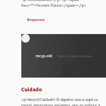
face="">Vicente Patón</span></p>
Respuesta
En
mcyp-old
Hace 14 años 4 meses
respue
a
¿Por
qué
estáis
Cuidado
diciend
por
<p>&iexcl;Cuidado! Si alguien ataca aquí es
mcyp-
usted, misterioso anónimo, que se refiere a