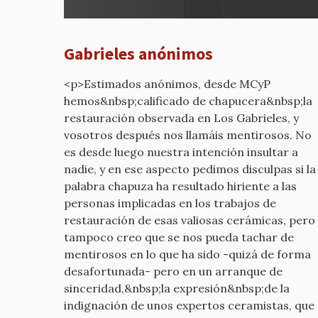
¿Por
qué
estáis
Gabrieles anónimos
diciend
por
<p>Estimados anónimos, desde MCyP
mcyp-
hemos&nbsp;calificado de chapucera&nbsp;la
old
restauración observada en Los Gabrieles, y
vosotros después nos llamáis mentirosos. No
es desde luego nuestra intención insultar a
nadie, y en ese aspecto pedimos disculpas si la
palabra chapuza ha resultado hiriente a las
personas implicadas en los trabajos de
restauración de esas valiosas cerámicas, pero
tampoco creo que se nos pueda tachar de
mentirosos en lo que ha sido -quizá de forma
desafortunada- pero en un arranque de
sinceridad,&nbsp;la expresión&nbsp;de la
indignación de unos expertos ceramistas, que