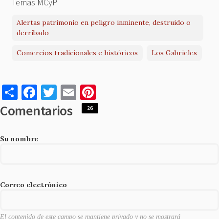
Temas MCyP
Alertas patrimonio en peligro inminente, destruido o
derribado
Comercios tradicionales e históricos
Los Gabrieles
S
F
T
E
Pi
h
a
w
m
nt
Comentarios
26
ar
c
it
ai
er
e
e
te
l
es
Su nombre
b
r
t
o
o
Correo electrónico
k
El contenido de este campo se mantiene privado y no se mostrará