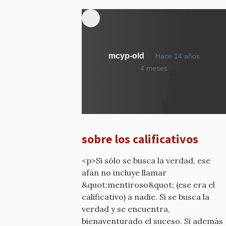
mcyp-old
Hace 14 años
En
4 meses
respuesta
a
¿Qué
calificativo
he
sobre los calificativos
dicho?
por
<p>Si sólo se busca la verdad, ese
mcyp-
afán no incluye llamar
old
&quot;mentiroso&quot; (ese era el
calificativo) a nadie. Si se busca la
verdad y se encuentra,
bienaventurado el suceso. Si además