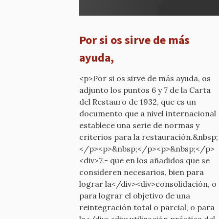
¿Qué
calificativo
he
Por si os sirve de más
dicho?
por
ayuda,
mcyp-
old
<p>Por si os sirve de más ayuda, os
adjunto los puntos 6 y 7 de la Carta
del Restauro de 1932, que es un
documento que a nivel internacional
establece una serie de normas y
criterios para la restauración.&nbsp;
</p><p>&nbsp;</p><p>&nbsp;</p>
<div>7.- que en los añadidos que se
consideren necesarios, bien para
lograr la</div><div>consolidación, o
para lograr el objetivo de una
reintegración total o parcial, o para
la</div><div>utilización práctica del