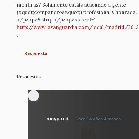
mentiras? Solamente estáis atacando a gente
(&quot;compañeros&quot;) profesional y honrada.
</p><p>&nbsp;</p><p><a href="
http://www.lavanguardia.com/local/madrid/201
;
Respuesta
Respuestas
En
mcyp-old
Hace 14 años 4 meses
respue
a