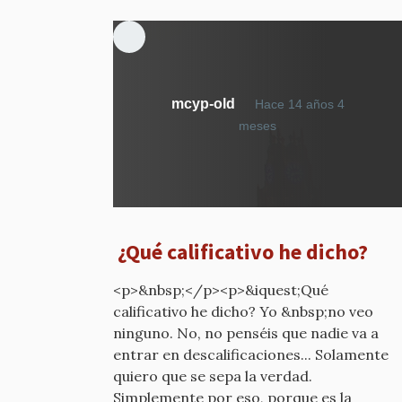
mcyp-old
Hace 14 años 4
En
meses
respuesta
a
Cuidado
por
mcyp-
¿Qué calificativo he dicho?
old
<p>&nbsp;</p><p>&iquest;Qué
calificativo he dicho? Yo &nbsp;no veo
ninguno. No, no penséis que nadie va a
entrar en descalificaciones... Solamente
quiero que se sepa la verdad.
Simplemente por eso, porque es la