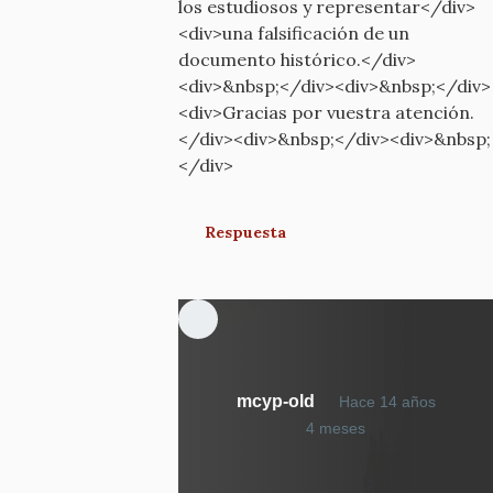
los estudiosos y representar</div>
<div>una falsificación de un
documento histórico.</div>
<div>&nbsp;</div><div>&nbsp;</div>
<div>Gracias por vuestra atención.
</div><div>&nbsp;</div><div>&nbsp;
</div>
Respuesta
mcyp-old
Hace 14 años
En
4 meses
respuesta
a