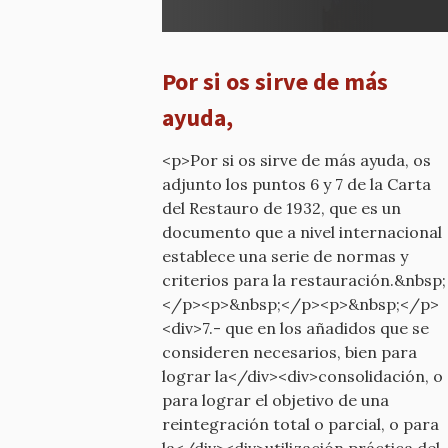
¿Qué
calificativo
he
Por si os sirve de más
dicho?
por
ayuda,
mcyp-
old
<p>Por si os sirve de más ayuda, os
adjunto los puntos 6 y 7 de la Carta
del Restauro de 1932, que es un
documento que a nivel internacional
establece una serie de normas y
criterios para la restauración.&nbsp;
</p><p>&nbsp;</p><p>&nbsp;</p>
<div>7.- que en los añadidos que se
consideren necesarios, bien para
lograr la</div><div>consolidación, o
para lograr el objetivo de una
reintegración total o parcial, o para
la</div><div>utilización práctica del