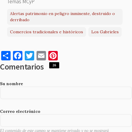
Temas MCyP
Alertas patrimonio en peligro inminente, destruido o
derribado
Comercios tradicionales e históricos
Los Gabrieles
S
F
T
E
Pi
h
a
w
m
nt
Comentarios
26
ar
c
it
ai
er
e
e
te
l
es
Su nombre
b
r
t
o
o
Correo electrónico
k
El contenido de este campo se mantiene privado y no se mostrará