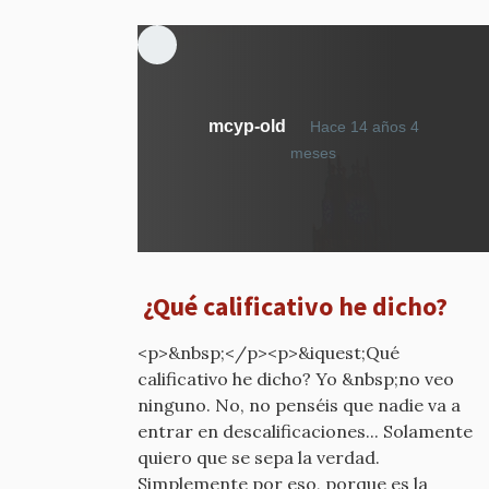
mcyp-old
Hace 14 años 4
En
meses
respuesta
a
Cuidado
por
mcyp-
¿Qué calificativo he dicho?
old
<p>&nbsp;</p><p>&iquest;Qué
calificativo he dicho? Yo &nbsp;no veo
ninguno. No, no penséis que nadie va a
entrar en descalificaciones... Solamente
quiero que se sepa la verdad.
Simplemente por eso, porque es la