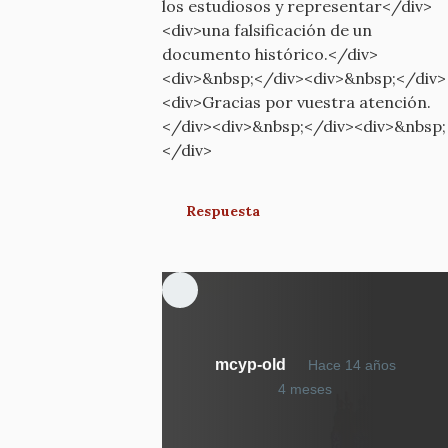
los estudiosos y representar</div>
<div>una falsificación de un
documento histórico.</div>
<div>&nbsp;</div><div>&nbsp;</div>
<div>Gracias por vuestra atención.
</div><div>&nbsp;</div><div>&nbsp;
</div>
Respuesta
mcyp-old
Hace 14 años
En
4 meses
respuesta
a