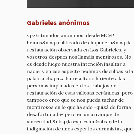
¿Por
qué
estáis
Gabrieles anónimos
diciend
por
<p>Estimados anónimos, desde MCyP
mcyp-
hemos&nbsp;calificado de chapucera&nbsp;la
old
restauración observada en Los Gabrieles, y
vosotros después nos llamáis mentirosos. No
es desde luego nuestra intención insultar a
nadie, y en ese aspecto pedimos disculpas si la
palabra chapuza ha resultado hiriente a las
personas implicadas en los trabajos de
restauración de esas valiosas cerámicas, pero
tampoco creo que se nos pueda tachar de
mentirosos en lo que ha sido -quizá de forma
desafortunada- pero en un arranque de
sinceridad,&nbsp;la expresión&nbsp;de la
indignación de unos expertos ceramistas, que