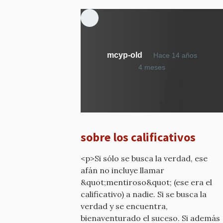
mcyp-old
Hace 14 años
En
4 meses
respuesta
a
¿Qué
calificativo
he
sobre los calificativos
dicho?
por
<p>Si sólo se busca la verdad, ese
mcyp-
afán no incluye llamar
old
&quot;mentiroso&quot; (ese era el
calificativo) a nadie. Si se busca la
verdad y se encuentra,
bienaventurado el suceso. Si además