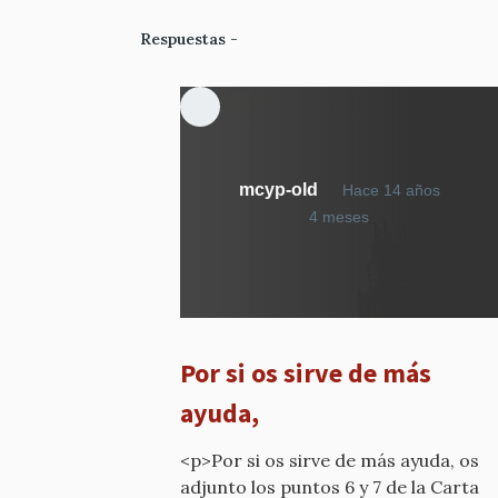
Respuestas
mcyp-old
Hace 14 años
En
4 meses
respuesta
a
¿Qué
calificativo
he
Por si os sirve de más
dicho?
por
ayuda,
mcyp-
old
<p>Por si os sirve de más ayuda, os
adjunto los puntos 6 y 7 de la Carta