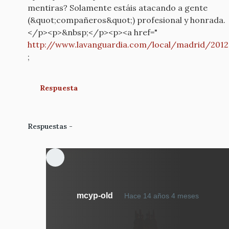
mentiras? Solamente estáis atacando a gente
(&quot;compañeros&quot;) profesional y honrada.
</p><p>&nbsp;</p><p><a href="
http://www.lavanguardia.com/local/madrid/201
;
Respuesta
Respuestas
En
mcyp-old
Hace 14 años 4 meses
respue
a