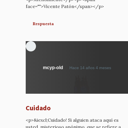
face="">Vicente Patón</span></p>
Respuesta
En
mcyp-old
Hace 14 años 4 meses
respue
a
¿Por
qué
estáis
Cuidado
diciend
por
<p>&iexcl;Cuidado! Si alguien ataca aquí es
mcyp-
usted, misterioso anónimo, que se refiere a