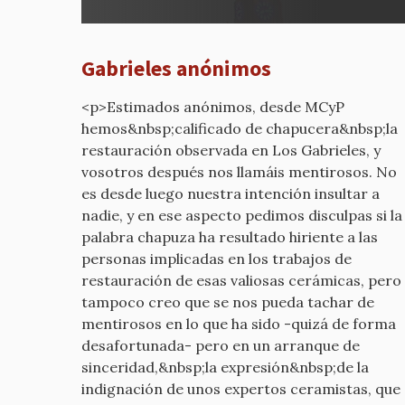
¿Por
qué
estáis
Gabrieles anónimos
diciend
por
<p>Estimados anónimos, desde MCyP
mcyp-
hemos&nbsp;calificado de chapucera&nbsp;la
old
restauración observada en Los Gabrieles, y
vosotros después nos llamáis mentirosos. No
es desde luego nuestra intención insultar a
nadie, y en ese aspecto pedimos disculpas si la
palabra chapuza ha resultado hiriente a las
personas implicadas en los trabajos de
restauración de esas valiosas cerámicas, pero
tampoco creo que se nos pueda tachar de
mentirosos en lo que ha sido -quizá de forma
desafortunada- pero en un arranque de
sinceridad,&nbsp;la expresión&nbsp;de la
indignación de unos expertos ceramistas, que