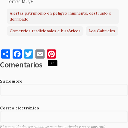
Temas MCyP
Alertas patrimonio en peligro inminente, destruido o
derribado
Comercios tradicionales e históricos
Los Gabrieles
S
F
T
E
Pi
h
a
w
m
nt
Comentarios
26
ar
c
it
ai
er
e
e
te
l
es
Su nombre
b
r
t
o
o
Correo electrónico
k
El contenido de este campo se mantiene privado y no se mostrará