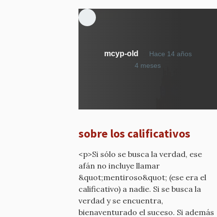
mcyp-old
Hace 14 años
En
4 meses
respuesta
a
¿Qué
calificativo
he
sobre los calificativos
dicho?
por
<p>Si sólo se busca la verdad, ese
mcyp-
afán no incluye llamar
old
&quot;mentiroso&quot; (ese era el
calificativo) a nadie. Si se busca la
verdad y se encuentra,
bienaventurado el suceso. Si además