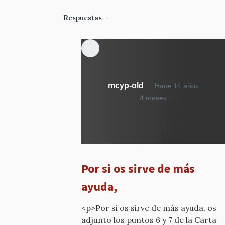
Respuestas
mcyp-old
Hace 14 años
En
4 meses
respuesta
a
¿Qué
calificativo
he
Por si os sirve de más
dicho?
por
ayuda,
mcyp-
old
<p>Por si os sirve de más ayuda, os
adjunto los puntos 6 y 7 de la Carta