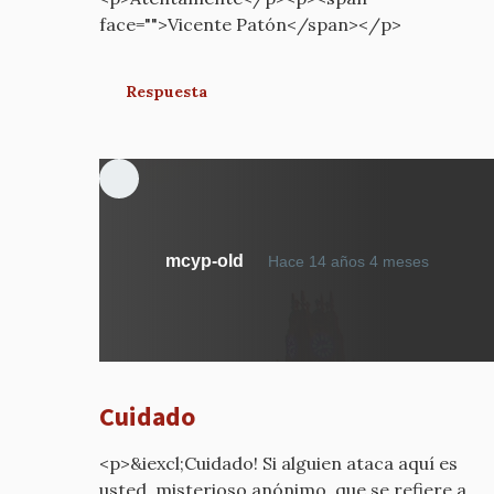
face="">Vicente Patón</span></p>
Respuesta
En
mcyp-old
Hace 14 años 4 meses
respue
a
¿Por
qué
estáis
Cuidado
diciend
por
<p>&iexcl;Cuidado! Si alguien ataca aquí es
mcyp-
usted, misterioso anónimo, que se refiere a