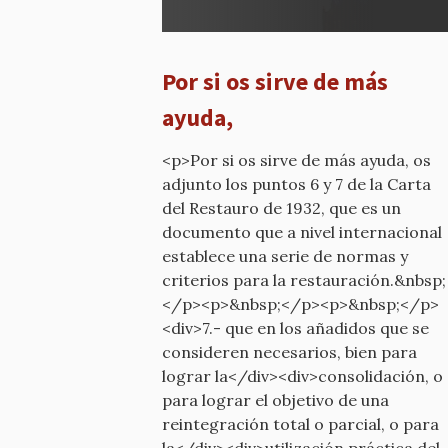
¿Qué
calificativo
he
Por si os sirve de más
dicho?
por
ayuda,
mcyp-
old
<p>Por si os sirve de más ayuda, os
adjunto los puntos 6 y 7 de la Carta
del Restauro de 1932, que es un
documento que a nivel internacional
establece una serie de normas y
criterios para la restauración.&nbsp;
</p><p>&nbsp;</p><p>&nbsp;</p>
<div>7.- que en los añadidos que se
consideren necesarios, bien para
lograr la</div><div>consolidación, o
para lograr el objetivo de una
reintegración total o parcial, o para
la</div><div>utilización práctica del