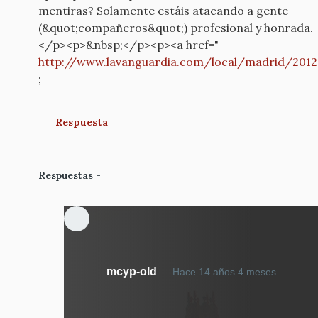
mentiras? Solamente estáis atacando a gente
(&quot;compañeros&quot;) profesional y honrada.
</p><p>&nbsp;</p><p><a href="
http://www.lavanguardia.com/local/madrid/201
;
Respuesta
Respuestas
En
mcyp-old
Hace 14 años 4 meses
respue
a