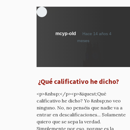
mcyp-old
Hace 14 años 4
En
meses
respuesta
a
Cuidado
por
mcyp-
¿Qué calificativo he dicho?
old
<p>&nbsp;</p><p>&iquest;Qué
calificativo he dicho? Yo &nbsp;no veo
ninguno. No, no penséis que nadie va a
entrar en descalificaciones... Solamente
quiero que se sepa la verdad.
Simplemente por eso, porque es la