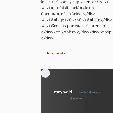
los estudiosos y representar</div>
<div>una falsificación de un
documento histórico.</div>
<div>&nbsp;</div><div>&nbsp;</div>
<div>Gracias por vuestra atención.
</div><div>&nbsp;</div><div>&nbsp;
</div>
Respuesta
mcyp-old
Hace 14 años
En
4 meses
respuesta
a