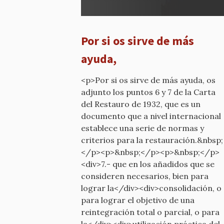
¿Qué
calificativo
he
Por si os sirve de más
dicho?
por
ayuda,
mcyp-
old
<p>Por si os sirve de más ayuda, os
adjunto los puntos 6 y 7 de la Carta
del Restauro de 1932, que es un
documento que a nivel internacional
establece una serie de normas y
criterios para la restauración.&nbsp;
</p><p>&nbsp;</p><p>&nbsp;</p>
<div>7.- que en los añadidos que se
consideren necesarios, bien para
lograr la</div><div>consolidación, o
para lograr el objetivo de una
reintegración total o parcial, o para
la</div><div>utilización práctica del