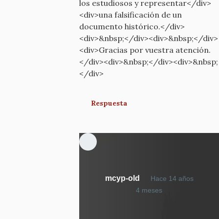
los estudiosos y representar</div>
<div>una falsificación de un
documento histórico.</div>
<div>&nbsp;</div><div>&nbsp;</div>
<div>Gracias por vuestra atención.
</div><div>&nbsp;</div><div>&nbsp;
</div>
Respuesta
mcyp-old
Hace 14 años
En
4 meses
respuesta
a