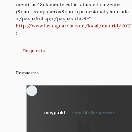
mentiras? Solamente estáis atacando a gente
(&quot;compañeros&quot;) profesional y honrada.
</p><p>&nbsp;</p><p><a href="
http://www.lavanguardia.com/local/madrid/201
;
Respuesta
Respuestas
En
mcyp-old
Hace 14 años 4 meses
respue
a