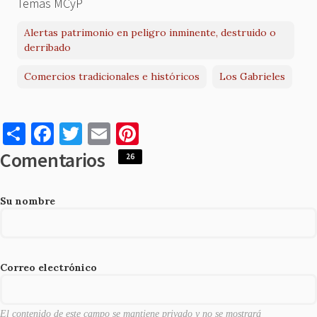
Temas MCyP
Alertas patrimonio en peligro inminente, destruido o
derribado
Comercios tradicionales e históricos
Los Gabrieles
S
F
T
E
Pi
h
a
w
m
nt
Comentarios
26
ar
c
it
ai
er
e
e
te
l
es
Su nombre
b
r
t
o
o
Correo electrónico
k
El contenido de este campo se mantiene privado y no se mostrará