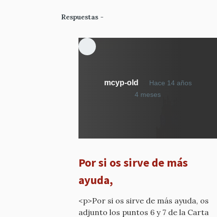
Respuestas
mcyp-old
Hace 14 años
En
4 meses
respuesta
a
¿Qué
calificativo
he
Por si os sirve de más
dicho?
por
ayuda,
mcyp-
old
<p>Por si os sirve de más ayuda, os
adjunto los puntos 6 y 7 de la Carta