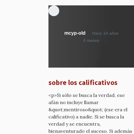
mcyp-old
Hace 14 años
En
4 meses
respuesta
a
¿Qué
calificativo
he
sobre los calificativos
dicho?
por
<p>Si sólo se busca la verdad, ese
mcyp-
afán no incluye llamar
old
&quot;mentiroso&quot; (ese era el
calificativo) a nadie. Si se busca la
verdad y se encuentra,
bienaventurado el suceso. Si además