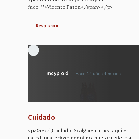
face="">Vicente Patón</span></p>
Respuesta
En
mcyp-old
Hace 14 años 4 meses
respue
a
¿Por
qué
estáis
Cuidado
diciend
por
<p>&iexcl;Cuidado! Si alguien ataca aquí es
mcyp-
usted, misterioso anónimo, que se refiere a