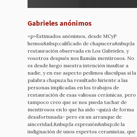
¿Por
qué
estáis
Gabrieles anónimos
diciend
por
<p>Estimados anónimos, desde MCyP
mcyp-
hemos&nbsp;calificado de chapucera&nbsp;la
old
restauración observada en Los Gabrieles, y
vosotros después nos llamáis mentirosos. No
es desde luego nuestra intención insultar a
nadie, y en ese aspecto pedimos disculpas si la
palabra chapuza ha resultado hiriente a las
personas implicadas en los trabajos de
restauración de esas valiosas cerámicas, pero
tampoco creo que se nos pueda tachar de
mentirosos en lo que ha sido -quizá de forma
desafortunada- pero en un arranque de
sinceridad,&nbsp;la expresión&nbsp;de la
indignación de unos expertos ceramistas, que