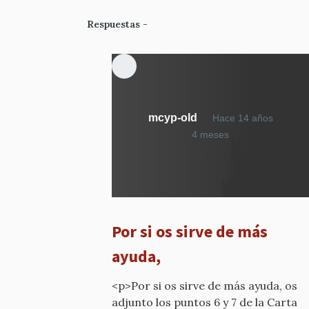
Respuestas
mcyp-old
Hace 14 años
En
4 meses
respuesta
a
¿Qué
calificativo
he
Por si os sirve de más
dicho?
por
ayuda,
mcyp-
old
<p>Por si os sirve de más ayuda, os
adjunto los puntos 6 y 7 de la Carta