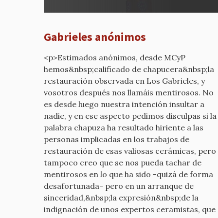
¿Por
qué
estáis
Gabrieles anónimos
diciend
por
<p>Estimados anónimos, desde MCyP
mcyp-
hemos&nbsp;calificado de chapucera&nbsp;la
old
restauración observada en Los Gabrieles, y
vosotros después nos llamáis mentirosos. No
es desde luego nuestra intención insultar a
nadie, y en ese aspecto pedimos disculpas si la
palabra chapuza ha resultado hiriente a las
personas implicadas en los trabajos de
restauración de esas valiosas cerámicas, pero
tampoco creo que se nos pueda tachar de
mentirosos en lo que ha sido -quizá de forma
desafortunada- pero en un arranque de
sinceridad,&nbsp;la expresión&nbsp;de la
indignación de unos expertos ceramistas, que