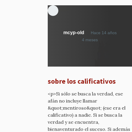
mcyp-old
Hace 14 años
En
4 meses
respuesta
a
¿Qué
calificativo
he
sobre los calificativos
dicho?
por
<p>Si sólo se busca la verdad, ese
mcyp-
afán no incluye llamar
old
&quot;mentiroso&quot; (ese era el
calificativo) a nadie. Si se busca la
verdad y se encuentra,
bienaventurado el suceso. Si además