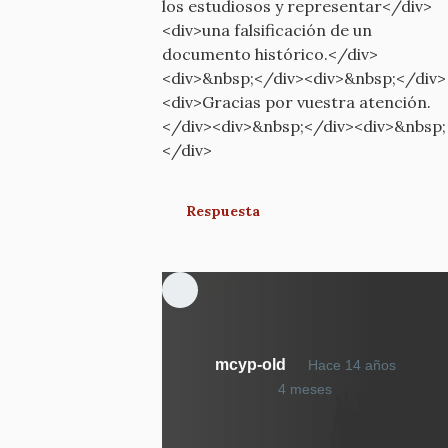
los estudiosos y representar</div>
<div>una falsificación de un
documento histórico.</div>
<div>&nbsp;</div><div>&nbsp;</div>
<div>Gracias por vuestra atención.
</div><div>&nbsp;</div><div>&nbsp;
</div>
Respuesta
mcyp-old
Hace 14 años
En
4 meses
respuesta
a