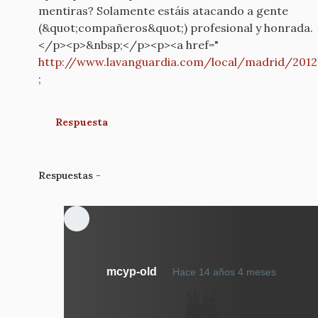
mentiras? Solamente estáis atacando a gente
(&quot;compañeros&quot;) profesional y honrada.
</p><p>&nbsp;</p><p><a href="
http://www.lavanguardia.com/local/madrid/201
;
Respuesta
Respuestas
En
mcyp-old
Hace 14 años 4 meses
respue
a