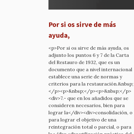
¿Qué
calificativo
he
Por si os sirve de más
dicho?
por
ayuda,
mcyp-
old
<p>Por si os sirve de más ayuda, os
adjunto los puntos 6 y 7 de la Carta
del Restauro de 1932, que es un
documento que a nivel internacional
establece una serie de normas y
criterios para la restauración.&nbsp;
</p><p>&nbsp;</p><p>&nbsp;</p>
<div>7.- que en los añadidos que se
consideren necesarios, bien para
lograr la</div><div>consolidación, o
para lograr el objetivo de una
reintegración total o parcial, o para
la</div><div>utilización práctica del