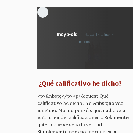
mcyp-old
Hace 14 años 4
En
meses
respuesta
a
Cuidado
por
mcyp-
¿Qué calificativo he dicho?
old
<p>&nbsp;</p><p>&iquest;Qué
calificativo he dicho? Yo &nbsp;no veo
ninguno. No, no penséis que nadie va a
entrar en descalificaciones... Solamente
quiero que se sepa la verdad.
Simplemente por eso, porque es la