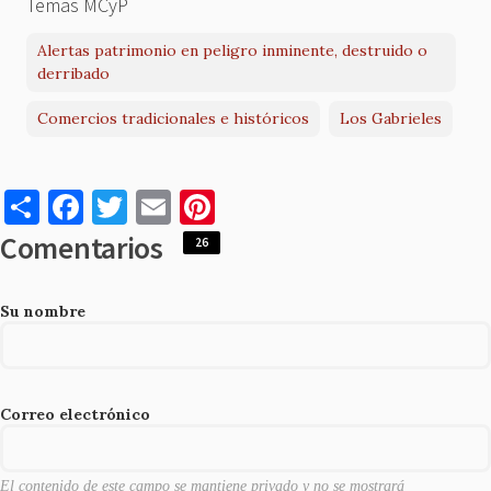
Temas MCyP
Alertas patrimonio en peligro inminente, destruido o
derribado
Comercios tradicionales e históricos
Los Gabrieles
S
F
T
E
Pi
h
a
w
m
nt
Comentarios
26
ar
c
it
ai
er
e
e
te
l
es
Su nombre
b
r
t
o
o
Correo electrónico
k
El contenido de este campo se mantiene privado y no se mostrará