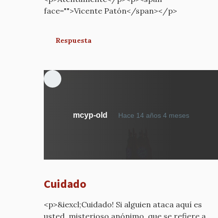
face="">Vicente Patón</span></p>
Respuesta
En
mcyp-old
Hace 14 años 4 meses
respue
a
¿Por
qué
estáis
Cuidado
diciend
por
<p>&iexcl;Cuidado! Si alguien ataca aquí es
mcyp-
usted, misterioso anónimo, que se refiere a