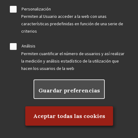
Personalización
Permiten al Usuario acceder a la web con unas
September 2023
características predefinidas en función de una serie de
criterios
El Frontón Beti-Jai abrirá visitas al público en 2024
La Dirección General de Patrimonio Cultural de la
Análisis
Comunidad de Madrid declarará Bien de Interés
Permiten cuantificar el número de usuarios y así realizar
Cultural la antigua Fábrica CLESA
la medición y análisis estadístico de la utilización que
Un tramo de los Jardines de las Vistillas en peligro
hacen los usuarios de la web
LOCALIZADAS TRES BARANDILLAS ORIGINALES
DEL HOTEL FLORIDA DE ANTONIO PALACIOS
Guardar preferencias
Rechazar el consentimiento
August 2023
Aceptar todas las cookies
Agua, patrimonio y biodiversidad en la comarca
escurialense