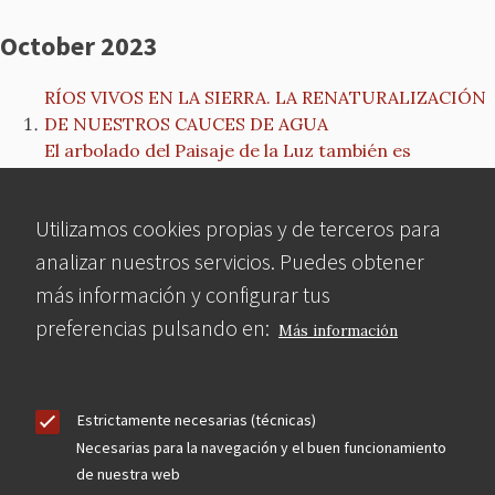
October 2023
RÍOS VIVOS EN LA SIERRA. LA RENATURALIZACIÓN
DE NUESTROS CAUCES DE AGUA
El arbolado del Paisaje de la Luz también es
Patrimonio Mundial
NOTA de PRENSA: MCyP inicia un proceso
Utilizamos cookies propias y de terceros para
contencioso administrativo contra el nuevo Plan
Especial para el Frontón Beti-Jai
analizar nuestros servicios. Puedes obtener
El boletín de la Escuela de Arquitectura de Toledo
más información y configurar tus
reflexiona sobre la reforma de Torres Blancas
preferencias pulsando en:
Más información
MCyP alega contra el Plan Especial de Protección de
Torres Blancas
Un Plan Especial para modificar el edificio ‘Torres
Blancas’, el prolegómeno de una muerte anunciada.
Estrictamente necesarias (técnicas)
CONFERENCIA La obra de Antonio Palacios
Necesarias para la navegación y el buen funcionamiento
de nuestra web