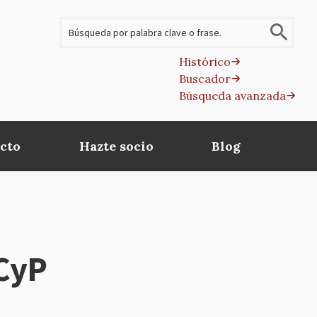
Buscar
Histórico
Buscador
B
Búsqueda avanzada
av
cto
Hazte socio
Blog
MCyP