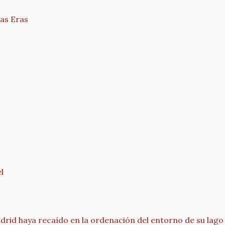
las Eras
l
rid haya recaído en la ordenación del entorno de su lago