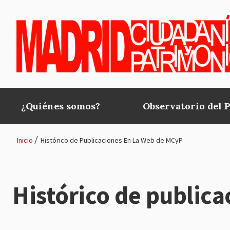
Pasar al contenido principal
¿Quiénes somos?
Observatorio del 
Main
navigation
Inicio
Histórico de Publicaciones En La Web de MCyP
Ruta
de
Histórico de public
navegación