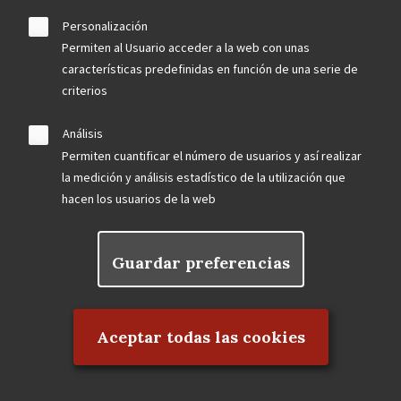
Personalización
Permiten al Usuario acceder a la web con unas
September 2023
características predefinidas en función de una serie de
criterios
El Frontón Beti-Jai abrirá visitas al público en 2024
La Dirección General de Patrimonio Cultural de la
Análisis
Comunidad de Madrid declarará Bien de Interés
Permiten cuantificar el número de usuarios y así realizar
Cultural la antigua Fábrica CLESA
la medición y análisis estadístico de la utilización que
Un tramo de los Jardines de las Vistillas en peligro
hacen los usuarios de la web
LOCALIZADAS TRES BARANDILLAS ORIGINALES
DEL HOTEL FLORIDA DE ANTONIO PALACIOS
Guardar preferencias
Rechazar el consentimiento
August 2023
Aceptar todas las cookies
Agua, patrimonio y biodiversidad en la comarca
escurialense