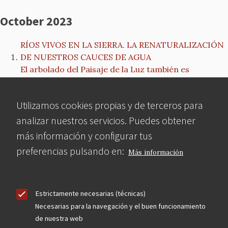
October 2023
RÍOS VIVOS EN LA SIERRA. LA RENATURALIZACIÓN
DE NUESTROS CAUCES DE AGUA
El arbolado del Paisaje de la Luz también es
Patrimonio Mundial
NOTA de PRENSA: MCyP inicia un proceso
Utilizamos cookies propias y de terceros para
contencioso administrativo contra el nuevo Plan
Especial para el Frontón Beti-Jai
analizar nuestros servicios. Puedes obtener
El boletín de la Escuela de Arquitectura de Toledo
más información y configurar tus
reflexiona sobre la reforma de Torres Blancas
preferencias pulsando en:
Más información
MCyP alega contra el Plan Especial de Protección de
Torres Blancas
Un Plan Especial para modificar el edificio ‘Torres
Blancas’, el prolegómeno de una muerte anunciada.
Estrictamente necesarias (técnicas)
CONFERENCIA La obra de Antonio Palacios
Necesarias para la navegación y el buen funcionamiento
de nuestra web