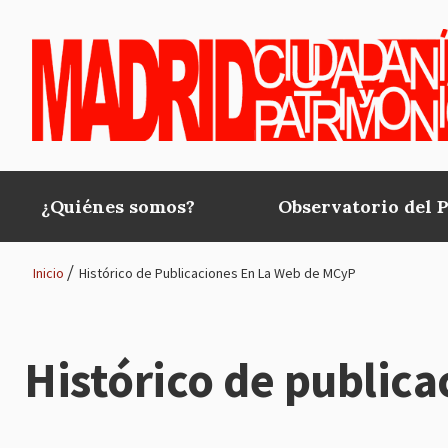
Pasar al contenido principal
¿Quiénes somos?
Observatorio del 
Main
navigation
Inicio
Histórico de Publicaciones En La Web de MCyP
Ruta
de
Histórico de public
navegación