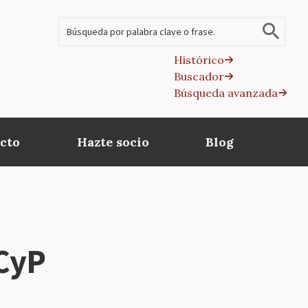
Buscar
Histórico
Buscador
B
Búsqueda avanzada
av
cto
Hazte socio
Blog
MCyP