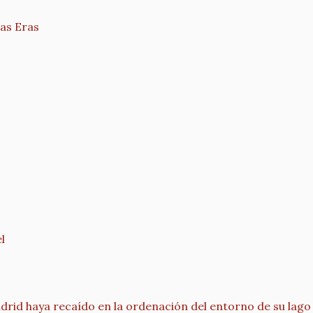
las Eras
l
rid haya recaído en la ordenación del entorno de su lago