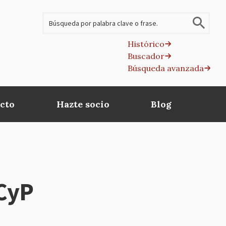
Buscar
Histórico
Buscador
B
Búsqueda avanzada
av
cto
Hazte socio
Blog
MCyP