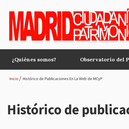
Pasar al contenido principal
¿Quiénes somos?
Observatorio del 
Main
navigation
Inicio
Histórico de Publicaciones En La Web de MCyP
Ruta
de
Histórico de public
navegación