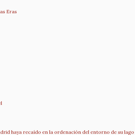
las Eras
l
rid haya recaído en la ordenación del entorno de su lago