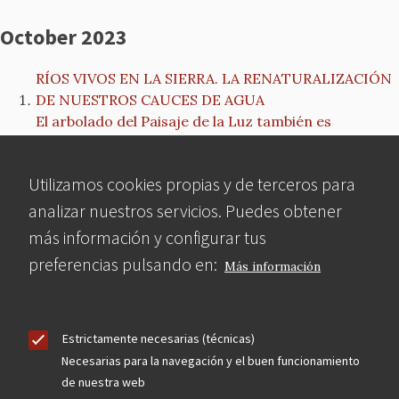
October 2023
RÍOS VIVOS EN LA SIERRA. LA RENATURALIZACIÓN
DE NUESTROS CAUCES DE AGUA
El arbolado del Paisaje de la Luz también es
Patrimonio Mundial
NOTA de PRENSA: MCyP inicia un proceso
Utilizamos cookies propias y de terceros para
contencioso administrativo contra el nuevo Plan
Especial para el Frontón Beti-Jai
analizar nuestros servicios. Puedes obtener
El boletín de la Escuela de Arquitectura de Toledo
más información y configurar tus
reflexiona sobre la reforma de Torres Blancas
preferencias pulsando en:
Más información
MCyP alega contra el Plan Especial de Protección de
Torres Blancas
Un Plan Especial para modificar el edificio ‘Torres
Blancas’, el prolegómeno de una muerte anunciada.
Estrictamente necesarias (técnicas)
CONFERENCIA La obra de Antonio Palacios
Necesarias para la navegación y el buen funcionamiento
de nuestra web