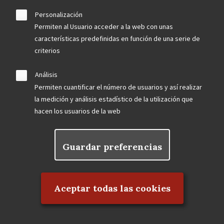
Personalización
Permiten al Usuario acceder a la web con unas
September 2023
características predefinidas en función de una serie de
criterios
El Frontón Beti-Jai abrirá visitas al público en 2024
La Dirección General de Patrimonio Cultural de la
Análisis
Comunidad de Madrid declarará Bien de Interés
Permiten cuantificar el número de usuarios y así realizar
Cultural la antigua Fábrica CLESA
la medición y análisis estadístico de la utilización que
Un tramo de los Jardines de las Vistillas en peligro
hacen los usuarios de la web
LOCALIZADAS TRES BARANDILLAS ORIGINALES
DEL HOTEL FLORIDA DE ANTONIO PALACIOS
Guardar preferencias
Rechazar el consentimiento
August 2023
Aceptar todas las cookies
Agua, patrimonio y biodiversidad en la comarca
escurialense